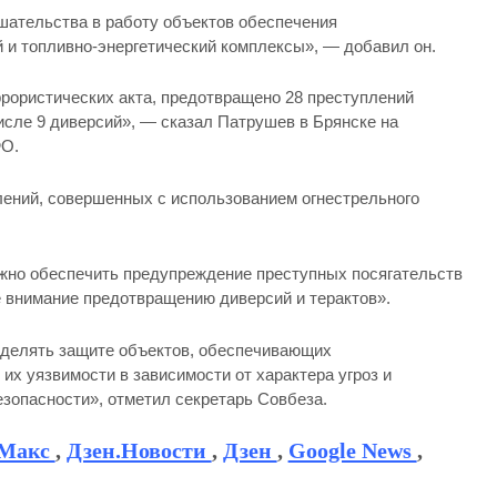
ательства в работу объектов обеспечения
 и топливно-энергетический комплексы», — добавил он.
ррористических акта, предотвращено 28 преступлений
исле 9 диверсий», — сказал Патрушев в Брянске на
ФО.
ений, совершенных с использованием огнестрельного
жно обеспечить предупреждение преступных посягательств
е внимание предотвращению диверсий и терактов».
уделять защите объектов, обеспечивающих
их уязвимости в зависимости от характера угроз и
зопасности», отметил секретарь Совбеза.
Макс
,
Дзен.Новости
,
Дзен
,
Google News
,