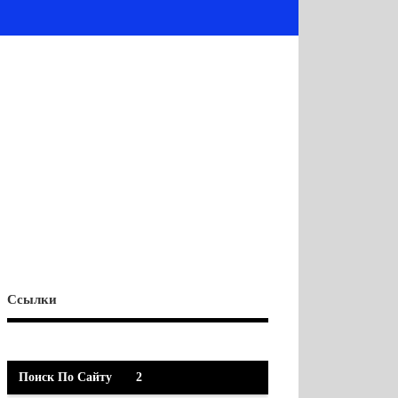
Ссылки
Поиск По Сайту
2