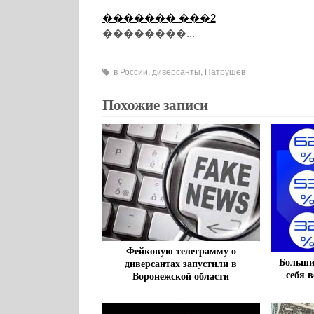
������� ���2
��������...
в России
,
диверсанты
,
Патрушев
Похожие записи
Фейковую телеграмму о
Больши
диверсантах запустили в
себя 
Воронежской области