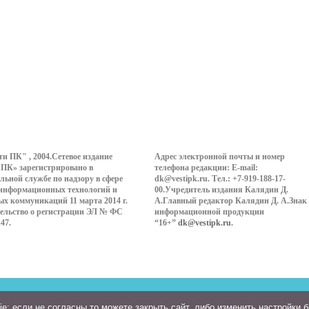
ти ПК" , 2004.Сетевое издание
Адрес электронной почты и номер
 ПК» зарегистрировано в
телефона редакции: E-mail:
льной службе по надзору в сфере
dk@vestipk.ru. Тел.: +7-919-188-17-
 информационных технологий и
00.Учредитель издания Калядин Д.
ых коммуникаций 11 марта 2014 г.
А.Главный редактор Калядин Д. А.Знак
ельство о регистрации ЭЛ № ФС
информационной продукции
147.
“16+”
dk@vestipk.ru
.
: если не согласны то можете закрыть сайт, либо изменить настройки 