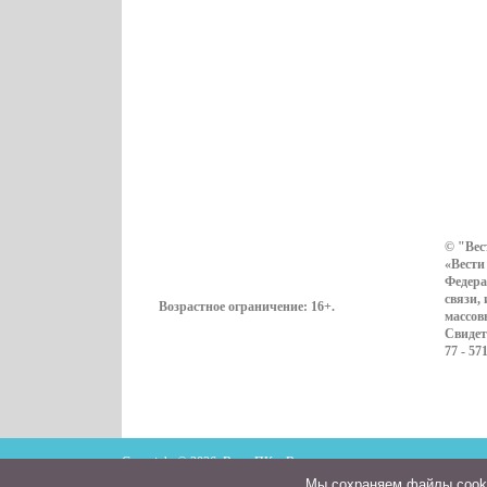
© "Вес
«Вести
Федера
связи,
Возрастное ограничение:
16+
.
массов
Свидет
77 - 57
Copyright © 2026. ВестиПК в Воронеже
Мы cохраняем файлы cookie