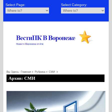
Select Page:
Select Category:
Вы Здесь:
Главная
»
Рубрика »
СМИ
»
Архив: СМИ