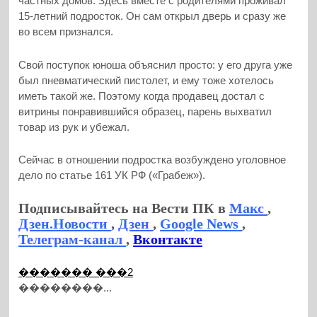
частных домов. Здесь вместе с родителями проживал
15-летний подросток. Он сам открыл дверь и сразу же
во всем признался.
Свой поступок юноша объяснил просто: у его друга уже
был пневматический пистолет, и ему тоже хотелось
иметь такой же. Поэтому когда продавец достал с
витрины понравившийся образец, парень выхватил
товар из рук и убежал.
Сейчас в отношении подростка возбуждено уголовное
дело по статье 161 УК РФ («Грабеж»).
Подписывайтесь на Вести ПК в
Макс
,
Дзен.Новости
,
Дзен
,
Google News
,
Телеграм-канал
,
Вконтакте
������� ���2
��������...