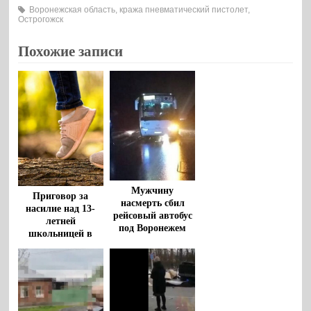
Воронежская область
,
кража пневматический пистолет
,
Острогожск
Похожие записи
Мужчину
Приговор за
насмерть сбил
насилие над 13-
рейсовый автобус
летней
под Воронежем
школьницей в
гараже вынесли
воронежскому
пенсионеру