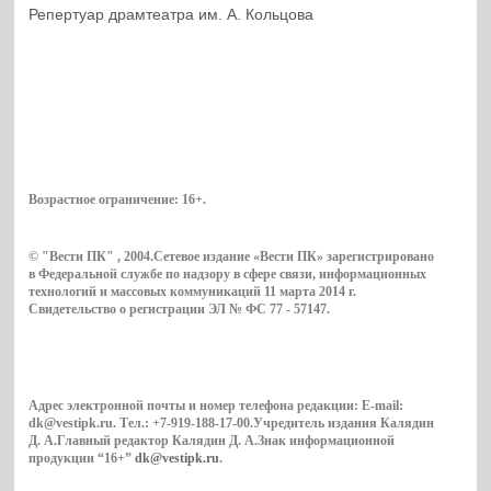
Репертуар драмтеатра им. А. Кольцова
Возрастное ограничение:
16+
.
© "Вести ПК" , 2004.Сетевое издание «Вести ПК» зарегистрировано
в Федеральной службе по надзору в сфере связи, информационных
технологий и массовых коммуникаций 11 марта 2014 г.
Свидетельство о регистрации ЭЛ № ФС 77 - 57147.
Адрес электронной почты и номер телефона редакции: E-mail:
dk@vestipk.ru. Тел.: +7-919-188-17-00.Учредитель издания Калядин
Д. А.Главный редактор Калядин Д. А.Знак информационной
продукции “16+”
dk@vestipk.ru
.