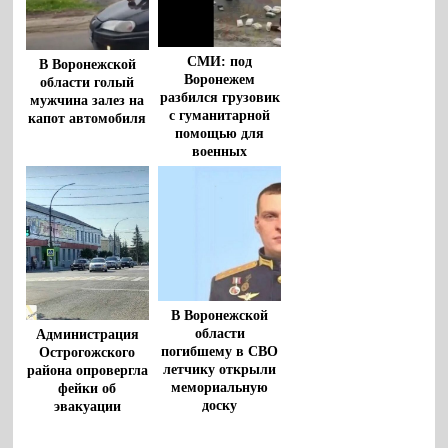
СМИ: под
В Воронежской
Воронежем
области голый
разбился грузовик
мужчина залез на
с гуманитарной
капот автомобиля
помощью для
военных
В Воронежской
области
Администрация
погибшему в СВО
Острогожского
летчику открыли
района опровергла
мемориальную
фейки об
доску
эвакуации
жителей