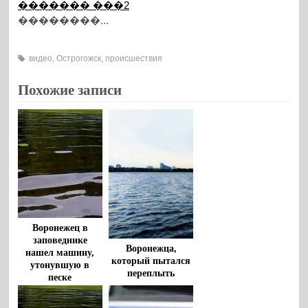
������� ���2
��������...
видео
,
Острогожск
,
происшествия
Похожие записи
Воронежец в
заповеднике
Воронежца,
нашел машину,
который пытался
утонувшую в
переплыть
песке
водохранилище,
спасли очевидцы