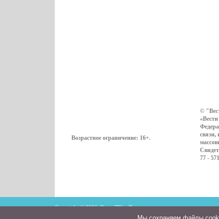
© "Вес
«Вести
Федера
связи,
Возрастное ограничение:
16+
.
массов
Свидет
77 - 57
Copyright © 2026. ВестиПК в Воронеже
Мы cохраняем файлы cookie