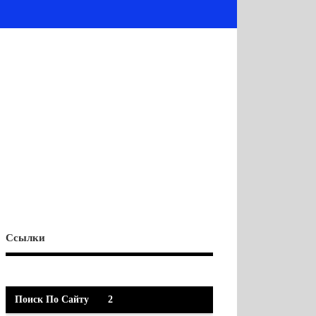
Ссылки
Поиск По Сайту
2