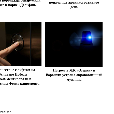
о воронежца обнаружили
попала под административное
яже в парке «Дельфин»
дело
шествие с лифтом на
Погром в ЖК «Озерки» в
Бульваре Победы
Воронеже устроил окровавленный
окомментировали в
мужчина
ском Фонде капремонта
оваться
.