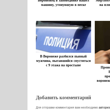
Воронежец в заповеднике нашел
Мертвог
машину, утонувшую в песке
на пл
В Воронеже разбился пьяный
мужчина, пытавшийся спуститься
с 9 этажа на простыне
Проис
пр
воронеж
Добавить комментарий
Для отправки комментария вам необходимо
авториз