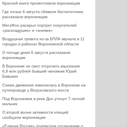
Красной книги презентовали воронежцам
Где ночью 6 августа сбивали беспилотники,
рассказали воронежцам
МегаФон раскрыл портрет покупателей
«раскладушек» и «книжек»
Воздушная тревога из-за БПЛА звучала в 11
городах и районах Воронежской области
О погоде днем 6 августа рассказали
воронежцам
В Воронеже не смог отсрочить взыскание
6,8 млн рублей бывший чиновник Юрий
Бавыкин
Схема движения изменилась в Воронеже на
путепроводе у Вогрэсовского моста
Под Воронежем в реке Дон утонул 7-летний
мальчик
О второй волне активности клещей
сообщили воронежцам
«Единая Россия» подписала соглашение о