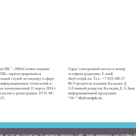
ти ПК" , 2004.Сетевое издание
Адрес электронной почты и номер
 ПК» зарегистрировано в
телефона редакции: E-mail:
льной службе по надзору в сфере
dk@vestipk.ru. Тел.: +7-919-188-17-
 информационных технологий и
00.Учредитель издания Калядин Д.
ых коммуникаций 11 марта 2014 г.
А.Главный редактор Калядин Д. А.Знак
ельство о регистрации ЭЛ № ФС
информационной продукции
147.
“16+”
dk@vestipk.ru
.
: если не согласны то можете закрыть сайт, либо изменить настройки 