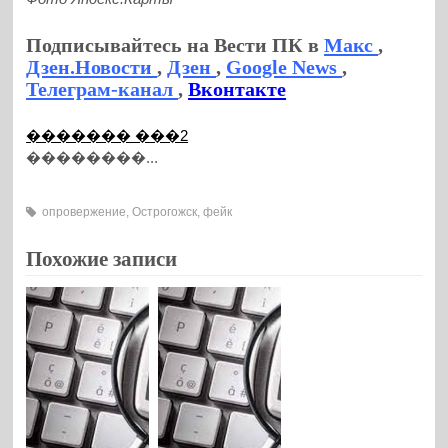
Подписывайтесь на Вести ПК в
Макс
,
Дзен.Новости
,
Дзен
,
Google News
,
Телеграм-канал
,
Вконтакте
������� ���2
��������...
опровержение
,
Острогожск
,
фейк
Похожие записи