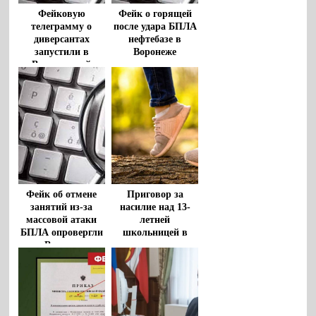
Фейковую
Фейк о горящей
телеграмму о
после удара БПЛА
диверсантах
нефтебазе в
запустили в
Воронеже
Воронежской
распространяют
области
украинские
каналы
Фейк об отмене
Приговор за
занятий из-за
насилие над 13-
массовой атаки
летней
БПЛА опровергли
школьницей в
в Воронеже
гараже вынесли
воронежскому
пенсионеру