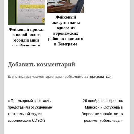
Фейковый
аккаунт главы
одного из
Фейковый приказ
воронежских
о новой волне
районов появился
мобилизации
в Телеграме
разоблачили в
Воронежской
области
Добавить комментарий
Для отправки комментария вам необходимо
авторизоваться
.
«
Премьерный спектакль
26 ноября перекресток
представили осужденные
Минской и Остужева в
театральной студии
Воронеже заработает в
воронежского СИЗО-3
режиме турбокольца
»