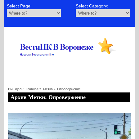
Select Page:
Select Category:
Вы Здесь:
Главная
»
Метка »
Опровержение
Архив Метки: Опровержение