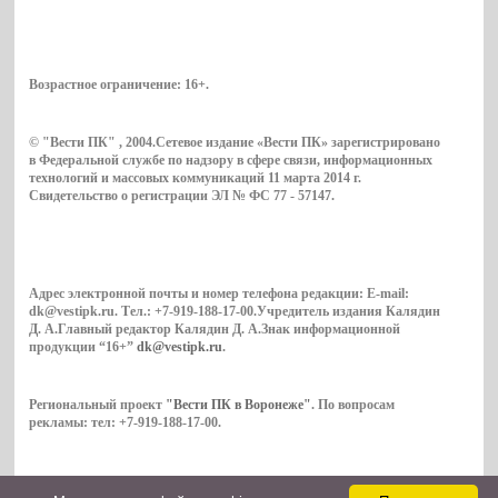
Возрастное ограничение:
16+
.
© "Вести ПК" , 2004.Сетевое издание «Вести ПК» зарегистрировано
в Федеральной службе по надзору в сфере связи, информационных
технологий и массовых коммуникаций 11 марта 2014 г.
Свидетельство о регистрации ЭЛ № ФС 77 - 57147.
Адрес электронной почты и номер телефона редакции: E-mail:
dk@vestipk.ru. Тел.: +7-919-188-17-00.Учредитель издания Калядин
Д. А.Главный редактор Калядин Д. А.Знак информационной
продукции “16+”
dk@vestipk.ru
.
Региональный проект
"Вести ПК в Воронеже"
. По вопросам
рекламы: тел: +7-919-188-17-00.