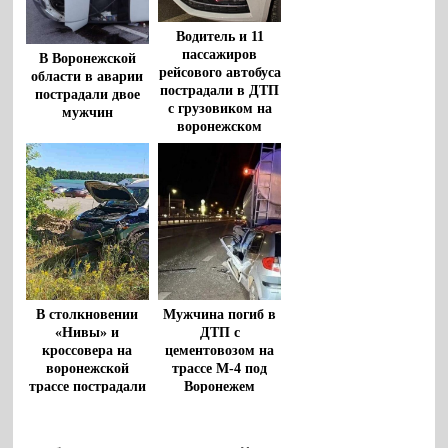
Водитель и 11
пассажиров
В Воронежской
рейсового автобуса
области в аварии
пострадали в ДТП
пострадали двое
с грузовиком на
мужчин
воронежском
участке М-4 «Дон»
В столкновении
Мужчина погиб в
«Нивы» и
ДТП с
кроссовера на
цементовозом на
воронежской
трассе М-4 под
трассе пострадали
Воронежем
трое взрослых и
ребенок