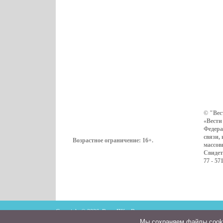
© "Вес
«Вести
Федера
связи,
Возрастное ограничение:
16+
.
массов
Свидет
77 - 57
Copyright © 2026. ВестиПК в Воронеже
Мы cохраняем файлы cookie