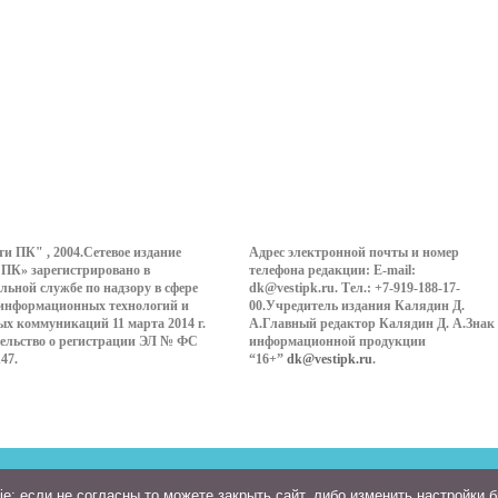
ти ПК" , 2004.Сетевое издание
Адрес электронной почты и номер
 ПК» зарегистрировано в
телефона редакции: E-mail:
льной службе по надзору в сфере
dk@vestipk.ru. Тел.: +7-919-188-17-
 информационных технологий и
00.Учредитель издания Калядин Д.
ых коммуникаций 11 марта 2014 г.
А.Главный редактор Калядин Д. А.Знак
ельство о регистрации ЭЛ № ФС
информационной продукции
147.
“16+”
dk@vestipk.ru
.
: если не согласны то можете закрыть сайт, либо изменить настройки 