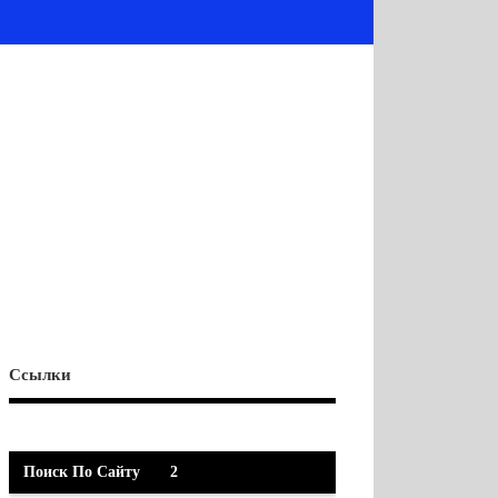
Ссылки
Поиск По Сайту
2