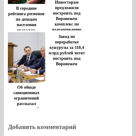
Инвесторам
предложили
В середине
построить под
рейтинга регионов
Воронежем
по доходам
комплекс по
населения
выращиванию
оказалась
индейки
Воронежская
Завод по
область
переработке
кукурузы за 110,4
млрд рублей хотят
построить под
Воронежем
Об обходе
санкционных
ограничений
рассказал
воронежский
губернатор
Добавить комментарий