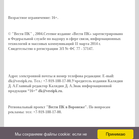
Возрастное ограничение:
16+
.
© "Вести ПК" , 2004.Сетевое издание «Вести ПК» зарегистрировано
в Федеральной службе по надзору в сфере связи, информационных
технологий и массовых коммуникаций 11 марта 2014 г.
Свидетельство о регистрации ЭЛ № ФС 77 - 57147.
Адрес электронной почты и номер телефона редакции: E-mail:
dk@vestipk.ru. Тел.: +7-919-188-17-00.Учредитель издания Калядин
Д. А.Главный редактор Калядин Д. А.Знак информационной
продукции “16+”
dk@vestipk.ru
.
Региональный проект
"Вести ПК в Воронеже"
. По вопросам
рекламы: тел: +7-919-188-17-00.
Мы cохраняем файлы cookie: если не
Принимаю
Copyright © 2026. ВестиПК в Воронеже