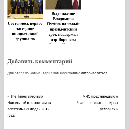
Выдвижение
Владимира
Состоялось первое
Путина на новый
заседание
президентский
инициативной
срок поддержал
группы по
мэр Воронежа
выдвижению
Вадим Кстенин
Владимира
Путина на
выборы
Добавить комментарий
Президента
Для отправки комментария вам необходимо
авторизоваться
.
«
The Times включила
МЧС предупредило о
Навальный в сотню самых
неблагоприятных погодных
влиятельных людей 2012
условиях
»
года