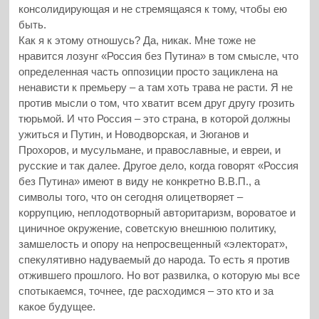
консолидирующая и не стремящаяся к тому, чтобы ею
быть.
Как я к этому отношусь? Да, никак. Мне тоже не
нравится лозунг «Россия без Путина» в том смысле, что
определенная часть оппозиции просто зациклена на
ненависти к премьеру – а там хоть трава не расти. Я не
против мысли о том, что хватит всем друг другу грозить
тюрьмой. И что Россия – это страна, в которой должны
ужиться и Путин, и Новодворская, и Зюганов и
Прохоров, и мусульмане, и православные, и евреи, и
русские и так далее. Другое дело, когда говорят «Россия
без Путина» имеют в виду не конкретно В.В.П., а
символы того, что он сегодня олицетворяет –
коррупцию, неплодотворный авторитаризм, вороватое и
циничное окружение, советскую внешнюю политику,
замшелость и опору на непросвещенный «электорат»,
спекулятивно надуваемый до народа. То есть я против
отжившего прошлого. Но вот развилка, о которую мы все
спотыкаемся, точнее, где расходимся – это кто и за
какое будущее.