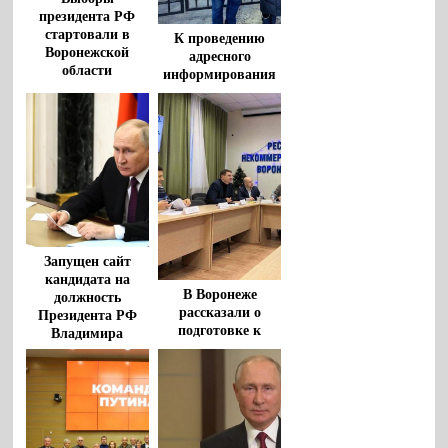
президента РФ
стартовали в
К проведению
Воронежской
адресного
области
информирования
избирателей о
выборах
Президента РФ
приступили в
Ленинском районе
Воронежа
Запущен сайт
кандидата на
В Воронеже
должность
рассказали о
Президента РФ
подготовке к
Владимира
общественному
Путина
контролю за
выборами
президента РФ