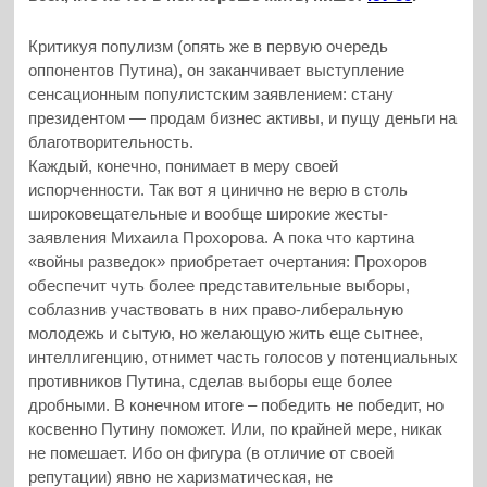
Критикуя популизм (опять же в первую очередь
оппонентов Путина), он заканчивает выступление
сенсационным популистским заявлением: стану
президентом — продам бизнес активы, и пущу деньги на
благотворительность.
Каждый, конечно, понимает в меру своей
испорченности. Так вот я цинично не верю в столь
широковещательные и вообще широкие жесты-
заявления Михаила Прохорова. А пока что картина
«войны разведок» приобретает очертания: Прохоров
обеспечит чуть более представительные выборы,
соблазнив участвовать в них право-либеральную
молодежь и сытую, но желающую жить еще сытнее,
интеллигенцию, отнимет часть голосов у потенциальных
противников Путина, сделав выборы еще более
дробными. В конечном итоге – победить не победит, но
косвенно Путину поможет. Или, по крайней мере, никак
не помешает. Ибо он фигура (в отличие от своей
репутации) явно не харизматическая, не