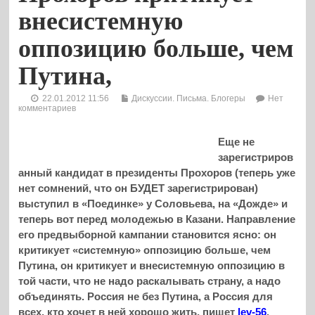
внесистемную
оппозицию больше, чем
Путина,
22.01.2012 11:56
Дискуссии. Письма. Блогеры
Нет
комментариев
Еще не
зарегистриров
анный кандидат в президенты Прохоров (теперь уже
нет сомнений, что он БУДЕТ зарегистрирован)
выступил в «Поединке» у Соловьева, на «Дожде» и
теперь вот перед молодежью в Казани. Направление
его предвыборной кампании становится ясно: он
критикует «системную» оппозицию больше, чем
Путина, он критикует и внесистемную оппозицию в
той части, что не надо раскалывать страну, а надо
объединять. Россия не без Путина, а Россия для
всех, кто хочет в ней хорошо жить, пишет
lev-56
.