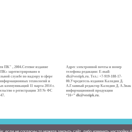
ти ПК" , 2004.Сетевое издание
Адрес электронной почты и номер
 ПК» зарегистрировано в
телефона редакции: E-mail:
льной службе по надзору в сфере
dk@vestipk.ru. Тел.: +7-919-188-17-
 информационных технологий и
00.Учредитель издания Калядин Д.
ых коммуникаций 11 марта 2014 г.
А.Главный редактор Калядин Д. А.Знак
ельство о регистрации ЭЛ № ФС
информационной продукции
147.
“16+”
dk@vestipk.ru
.
: если не согласны то можете закрыть сайт, либо изменить настройки 