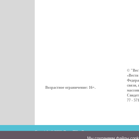
© "Вес
«Вести
Федера
связи,
Возрастное ограничение:
16+
.
массов
Свидет
77 - 57
Copyright © 2026. ВестиПК в Воронеже
Мы cохраняем файлы cookie