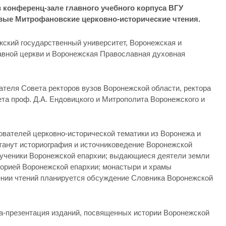
 в конференц-зале главного учебного корпуса ВГУ
вые Митрофановские церковно-исторические чтения.
ский государственный университет, Воронежская и
авной церкви и Воронежская Православная духовная
теля Совета ректоров вузов Воронежской области, ректора
та проф. Д.А. Ендовицкого и Митрополита Воронежского и
ователей церковно-исторической тематики из Воронежа и
анут историография и источниковедение Воронежской
омученики Воронежской епархии; выдающиеся деятели земли
торией Воронежской епархии; монастыри и храмы
ении чтений планируется обсуждение Словника Воронежской
ка-презентация изданий, посвященных истории Воронежской