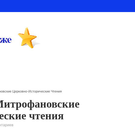
новские Церковно-Исторические Чтения
Митрофановские
еские чтения
нтариев