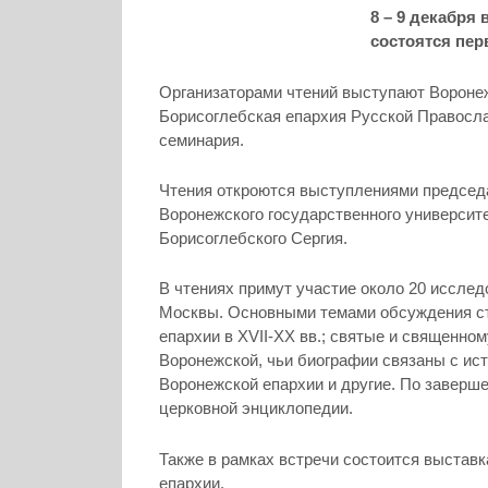
8 – 9 декабря
состоятся пер
Организаторами чтений выступают Воронеж
Борисоглебская епархия Русской Правосл
семинария.
Чтения откроются выступлениями председа
Воронежского государственного университе
Борисоглебского Сергия.
В чтениях примут участие около 20 исслед
Москвы. Основными темами обсуждения ст
епархии в XVII-XX вв.; святые и священн
Воронежской, чьи биографии связаны с ис
Воронежской епархии и другие. По заверш
церковной энциклопедии.
Также в рамках встречи состоится выстав
епархии.