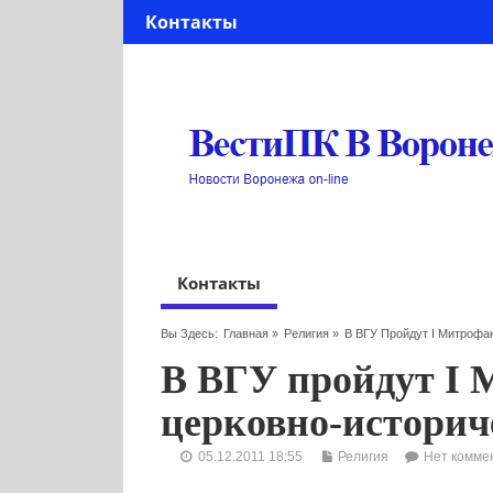
Контакты
Контакты
Вы Здесь:
Главная
»
Религия
»
В ВГУ Пройдут I Митрофа
В ВГУ пройдут I 
церковно-историч
05.12.2011 18:55
Религия
Нет комме