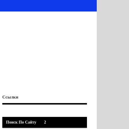
Ссылки
Поиск По Сайту
2