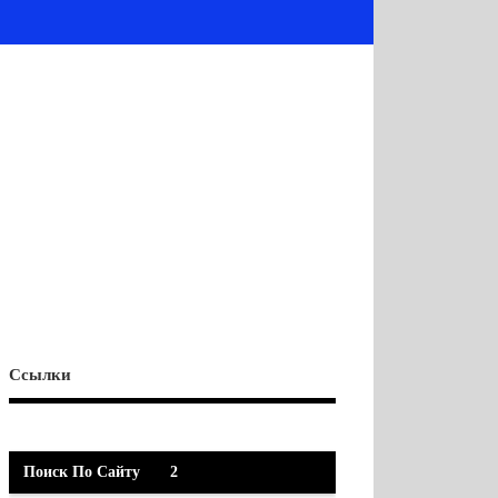
Ссылки
Поиск По Сайту
2