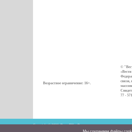
© "Вес
«Вести
Федера
связи,
Возрастное ограничение:
16+
.
массов
Свидет
77 - 57
Copyright © 2026. ВестиПК в Воронеже
Мы cохраняем файлы cookie