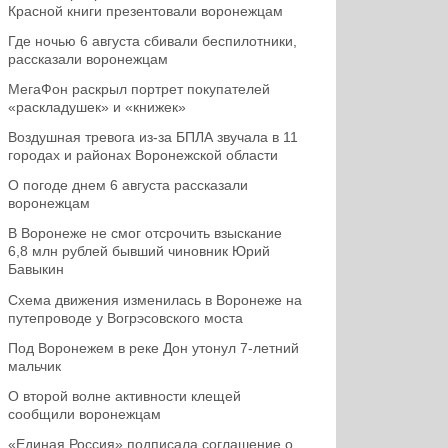
Красной книги презентовали воронежцам
Где ночью 6 августа сбивали беспилотники,
рассказали воронежцам
МегаФон раскрыл портрет покупателей
«раскладушек» и «книжек»
Воздушная тревога из-за БПЛА звучала в 11
городах и районах Воронежской области
О погоде днем 6 августа рассказали
воронежцам
В Воронеже не смог отсрочить взыскание
6,8 млн рублей бывший чиновник Юрий
Бавыкин
Схема движения изменилась в Воронеже на
путепроводе у Вогрэсовского моста
Под Воронежем в реке Дон утонул 7-летний
мальчик
О второй волне активности клещей
сообщили воронежцам
«Единая Россия» подписала соглашение о