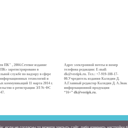
ти ПК" , 2004.Сетевое издание
Адрес электронной почты и номер
 ПК» зарегистрировано в
телефона редакции: E-mail:
льной службе по надзору в сфере
dk@vestipk.ru. Тел.: +7-919-188-17-
 информационных технологий и
00.Учредитель издания Калядин Д.
ых коммуникаций 11 марта 2014 г.
А.Главный редактор Калядин Д. А.Знак
ельство о регистрации ЭЛ № ФС
информационной продукции
147.
“16+”
dk@vestipk.ru
.
: если не согласны то можете закрыть сайт, либо изменить настройки 