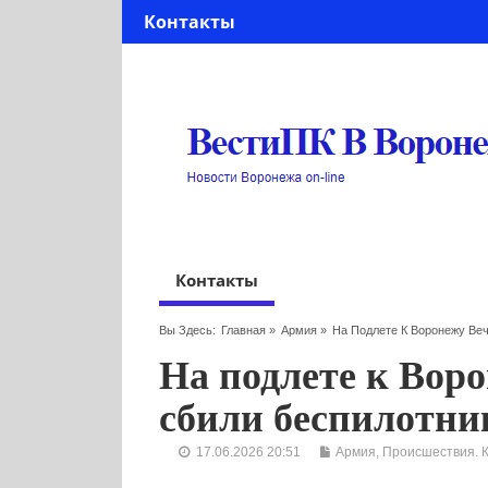
Контакты
Контакты
Вы Здесь:
Главная
»
Армия
»
На Подлете К Воронежу Ве
На подлете к Вор
сбили беспилотни
17.06.2026 20:51
Армия
,
Происшествия. 