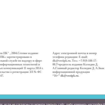
ти ПК" , 2004.Сетевое издание
Адрес электронной почты и номер
 ПК» зарегистрировано в
телефона редакции: E-mail:
льной службе по надзору в сфере
dk@vestipk.ru. Тел.: +7-919-188-17-
 информационных технологий и
00.Учредитель издания Калядин Д.
ых коммуникаций 11 марта 2014 г.
А.Главный редактор Калядин Д. А.Знак
ельство о регистрации ЭЛ № ФС
информационной продукции
147.
“16+”
dk@vestipk.ru
.
: если не согласны то можете закрыть сайт, либо изменить настройки 