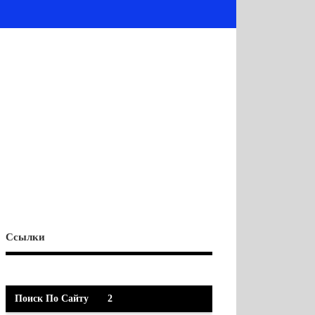
Ссылки
Поиск По Сайту
2