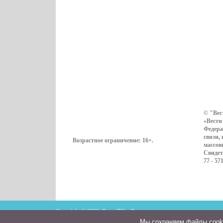
© "Вес
«Вести
Федера
связи,
Возрастное ограничение:
16+
.
массов
Свидет
77 - 57
Copyright © 2026. ВестиПК в Воронеже
Мы cохраняем файлы cookie