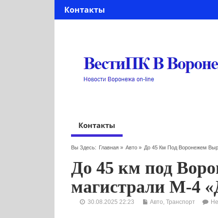
Контакты
Контакты
Вы Здесь:
Главная
»
Авто
»
До 45 Км Под Воронежем Выр
До 45 км под Вор
магистрали М-4 «
30.08.2025 22:23
Авто
,
Транспорт
Не