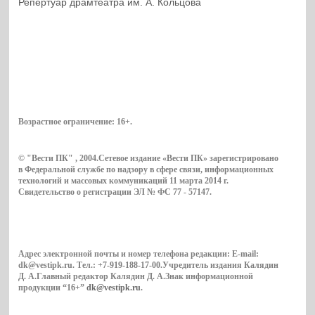
Репертуар драмтеатра им. А. Кольцова
Возрастное ограничение:
16+
.
© "Вести ПК" , 2004.Сетевое издание «Вести ПК» зарегистрировано
в Федеральной службе по надзору в сфере связи, информационных
технологий и массовых коммуникаций 11 марта 2014 г.
Свидетельство о регистрации ЭЛ № ФС 77 - 57147.
Адрес электронной почты и номер телефона редакции: E-mail:
dk@vestipk.ru. Тел.: +7-919-188-17-00.Учредитель издания Калядин
Д. А.Главный редактор Калядин Д. А.Знак информационной
продукции “16+”
dk@vestipk.ru
.