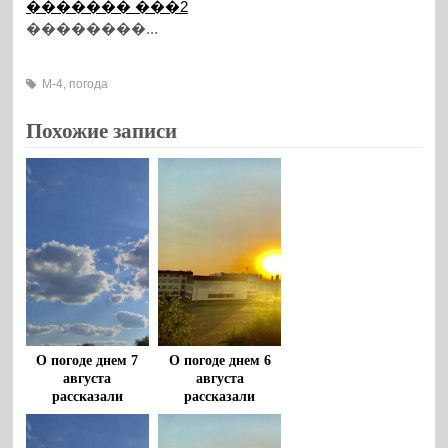
������� ���2
��������...
М-4
,
погода
Похожие записи
О погоде днем 7
О погоде днем 6
августа
августа
рассказали
рассказали
воронежцам
воронежцам