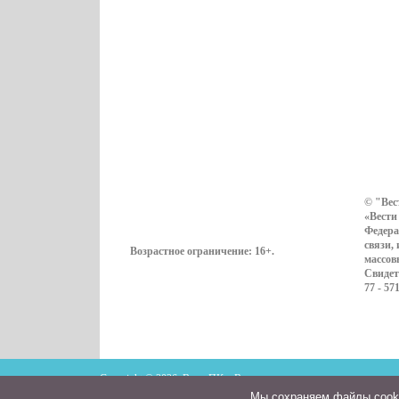
© "Вес
«Вести
Федера
связи,
Возрастное ограничение:
16+
.
массов
Свидет
77 - 57
Copyright © 2026. ВестиПК в Воронеже
Мы cохраняем файлы cookie