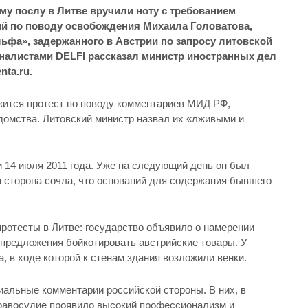
му послу в Литве вручили ноту с требованием
й по поводу освобождения Михаила Головатова,
фа», задержанного в Австрии по запросу литовской
рналистами DELFI рассказал министр иностранных дел
ta.ru.
жится протест по поводу комментариев МИД РФ,
домства.
Литовский министр назвал их «лживыми и
 14 июля 2011 года. Уже на следующий день он был
я сторона сочла, что оснований для содержания бывшего
ротесты в Литве: государство объявило о намерении
 предложения бойкотировать австрийские товары. У
, в ходе которой к стенам здания возложили венки.
альные комментарии российской стороны. В них, в
 правосудие проявило высокий профессионализм и