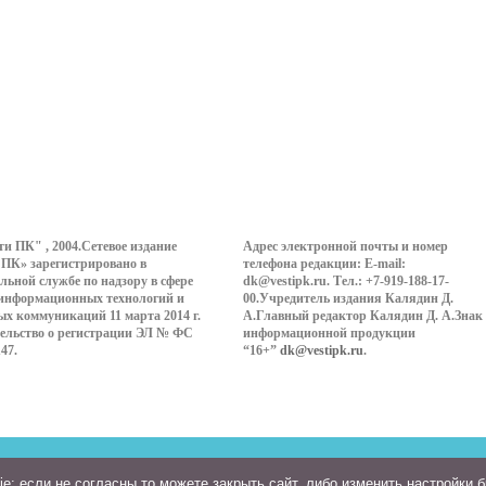
ти ПК" , 2004.Сетевое издание
Адрес электронной почты и номер
 ПК» зарегистрировано в
телефона редакции: E-mail:
льной службе по надзору в сфере
dk@vestipk.ru. Тел.: +7-919-188-17-
 информационных технологий и
00.Учредитель издания Калядин Д.
ых коммуникаций 11 марта 2014 г.
А.Главный редактор Калядин Д. А.Знак
ельство о регистрации ЭЛ № ФС
информационной продукции
147.
“16+”
dk@vestipk.ru
.
: если не согласны то можете закрыть сайт, либо изменить настройки 