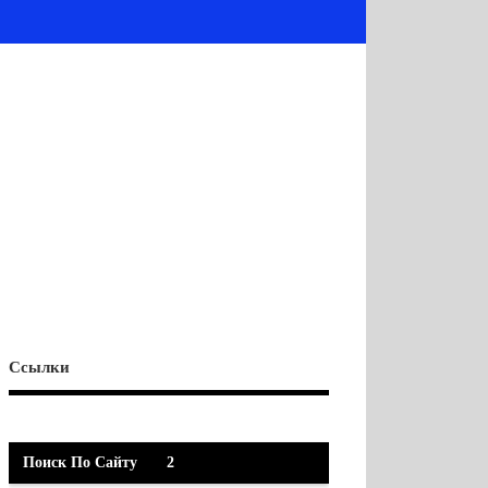
Ссылки
Поиск По Сайту
2