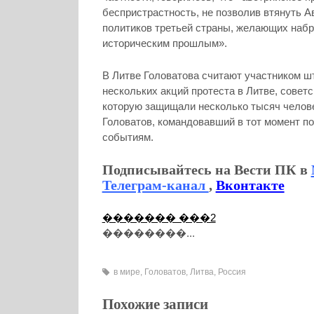
беспристрастность, не позволив втянуть А
политиков третьей страны, желающих набр
историческим прошлым».
В Литве Головатова считают участником шт
нескольких акций протеста в Литве, сове
которую защищали несколько тысяч человек
Головатов, командовавший в тот момент п
событиям.
Подписывайтесь на Вести ПК в
Телеграм-канал
,
Вконтакте
������� ���2
��������...
в мире
,
Головатов
,
Литва
,
Россия
Похожие записи