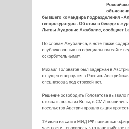
Российско
объяснени
бывшего командира подразделения «Аль
генпрокуратуры. Об этом в беседе с жу
Литвы Аудронис Ажубалис, сообщает Len
По словам Ажубалиса, в ноте также содер
опубликованных на официальном сайте ве
оскорбительными».
Михаил Головатов был задержан в Австрии
отпущен и вернулся в Россию. Австрийска
спецназовца под стражей нет.
Решение освободить Головатова вызвало п
отозвать посла из Вены, в СМИ появились
посольства Австрии прошла акция протеста
19 июня на сайте МИД РФ появились офици
частности, говорилось, что «австрийское