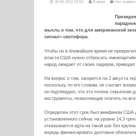
30.06.2011 15:54
В мире
Нет коммен
Президен
парадном
мысль о том, что для американской эк
сигнал» светофора.
Чтобы он в ближайшее время не превратил
власти США нужно отбросить «межпартийны
народ ожидает от своих лидеров, привод
На вопрос о том, загорится ли 2 августа «
поскольку, по его словам, не считает возм
он подтвердил, что это «очень серьезная д
инструменты, позволяющие платить по все
Определен этот срок был минфином США д
установленного сейчас на уровне 14,3 трл
отказывается идти на такой шаг без крупны
впредь финансировать долговые обязател