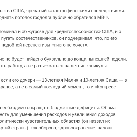
льства США, чреватый катастрофическими последствиями.
однять потолок госдолга публично обратился МВФ.
поминал и об «угрозе для кредитоспособности» США, и о
угать соотечественников, он подчеркивал, что, по его
 подобной перспективы «никто не хочет».
ие не будет найдено буквально до конца нынешней недели,
ть работу, а не разъезжаться на летние каникулы.
 если его дочери — 13-летняя Малия и 10-летняя Саша — в
анее, а не в самый последний момент, то и «Конгресс
 необходимо сокращать бюджетные дефициты. Обама
инять для уменьшения расходов и увеличения доходов
политически чувствительных областях (он назвал их
ий страны), как оборона, здравоохранение, налоги.