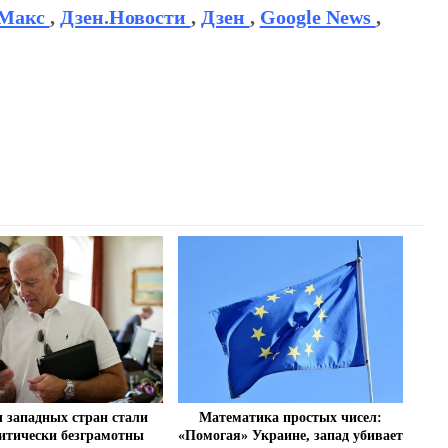
Макс
,
Дзен.Новости
,
Дзен
,
Google News
,
Математика простых чисел:
 западных стран стали
«Помогая» Украине, запад убивает
итически безграмотны