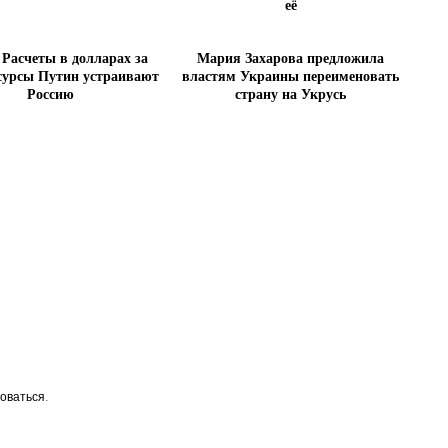
её
 Расчеты в долларах за
Мария Захарова предложила
сурсы Путин устраивают
властям Украины переименовать
Россию
страну на Укрусь
оваться
.