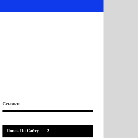
Ссылки
Поиск По Сайту
2