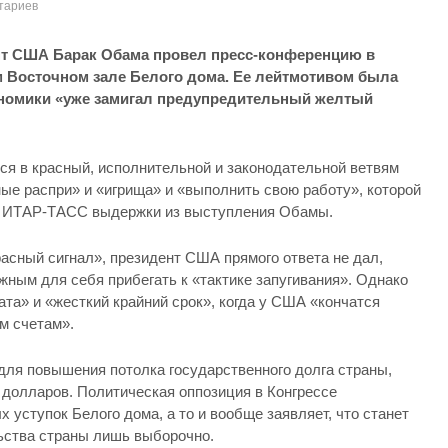
тариев
т США Барак Обама провел пресс-конференцию в
 Восточном зале Белого дома. Ее лейтмотивом была
ономики «уже замигал предупредительный желтый
ся в красный, исполнительной и законодательной ветвям
е распри» и «игрища» и «выполнить свою работу»,
которой
ит ИТАР-ТАСС выдержки из выступления Обамы.
красный сигнал», президент США прямого ответа не дал,
ожным для себя прибегать к «тактике запугивания». Однако
ата» и «жесткий крайний срок», когда у США «кончатся
м счетам».
ля повышения потолка государственного долга страны,
н долларов. Политическая оппозиция в Конгрессе
х уступок Белого дома, а то и вообще заявляет, что станет
ьства страны лишь выборочно.