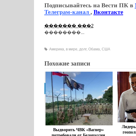
Подписывайтесь на Вести ПК в
Телеграм-канал
,
Вконтакте
������� ���2
��������...
Америка
,
в мире
,
долг
,
Обама
,
США
Похожие записи
Лидеры
Выдворить ЧВК «Вагнер»
геопол
потребовали от Белоруссии