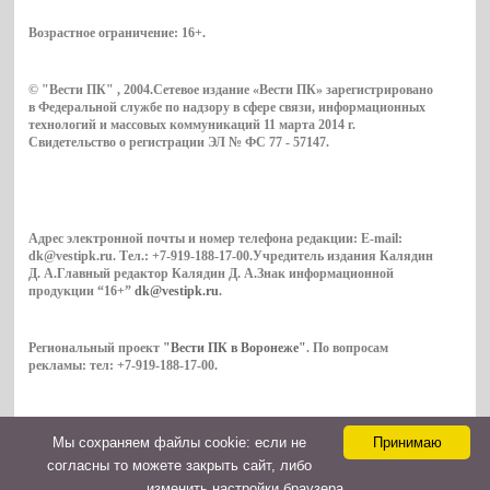
Возрастное ограничение:
16+
.
© "Вести ПК" , 2004.Сетевое издание «Вести ПК» зарегистрировано
в Федеральной службе по надзору в сфере связи, информационных
технологий и массовых коммуникаций 11 марта 2014 г.
Свидетельство о регистрации ЭЛ № ФС 77 - 57147.
Адрес электронной почты и номер телефона редакции: E-mail:
dk@vestipk.ru. Тел.: +7-919-188-17-00.Учредитель издания Калядин
Д. А.Главный редактор Калядин Д. А.Знак информационной
продукции “16+”
dk@vestipk.ru
.
Региональный проект
"Вести ПК в Воронеже"
. По вопросам
рекламы: тел: +7-919-188-17-00.
Мы cохраняем файлы cookie: если не
Принимаю
Copyright © 2026. ВестиПК в Воронеже
согласны то можете закрыть сайт, либо
Контакты
изменить настройки браузера