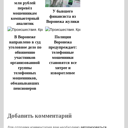
млн рублей
перевёл
У бывшего
мошенникам
финансиста из
компьютерный
Воронежа жулики
аналитик
«выудили» 24
миллиона рублей
В Воронеже
Полиция
направлено в суд
Воронежа
уголовное дело по
предупреждает:
обвинению
телефонные
участников
мошенники
организованной
становятся все
группы
хитрее и
телефонных
изворотлевее
мошенников,
обманывавших
пенсионеров
Добавить комментарий
Для отправки комментария вам необходимо
авторизоваться
.