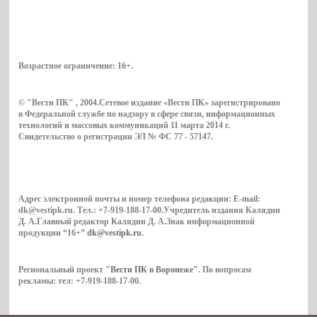
Возрастное ограничение:
16+
.
© "Вести ПК" , 2004.Сетевое издание «Вести ПК» зарегистрировано
в Федеральной службе по надзору в сфере связи, информационных
технологий и массовых коммуникаций 11 марта 2014 г.
Свидетельство о регистрации ЭЛ № ФС 77 - 57147.
Адрес электронной почты и номер телефона редакции: E-mail:
dk@vestipk.ru. Тел.: +7-919-188-17-00.Учредитель издания Калядин
Д. А.Главный редактор Калядин Д. А.Знак информационной
продукции “16+”
dk@vestipk.ru
.
Региональный проект
"Вести ПК в Воронеже"
. По вопросам
рекламы: тел: +7-919-188-17-00.