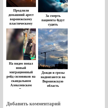
Продлили
домашний арест
За смерть
воронежскому
пациента будут
пластическому
судить
хирургу,
воронежского
подозреваемому в
врача
превышении
должностных
полномочий
На видео попал
новый
миграционный
Дожди и грозы
рейд силовиков на
надвигаются на
скандальном
Воронежскую
Алексеевском
область
рынке Воронежа
Добавить комментарий