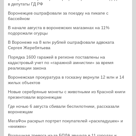
в депутаты ГД РФ
Воронежцев оштрафовали за поездку на пикапе с
бассейном
В начале августа в воронежских магазинах на 11%
подорожали огурцы
В Воронеже на 8 млн рублей оштрафовали адвоката
Сергея Жеребятьева
Порядка 1600 гаражей в регионе поставлены на
кадастровый учет по «гаражной амнистии» за время
реализации закона
Воронежская прокуратура в госказну вернули 12 млн и 14
жилых объектов
Новые серебряные монеты с животными из Красной книги
презентовали воронежцам
Где ночью 6 августа сбивали беспилотники, рассказали
воронежцам
МегаФон раскрыл портрет покупателей «раскладушек» и
«книжек»
Воздушная тревога из-за БПЛА звучала в 11 городах и