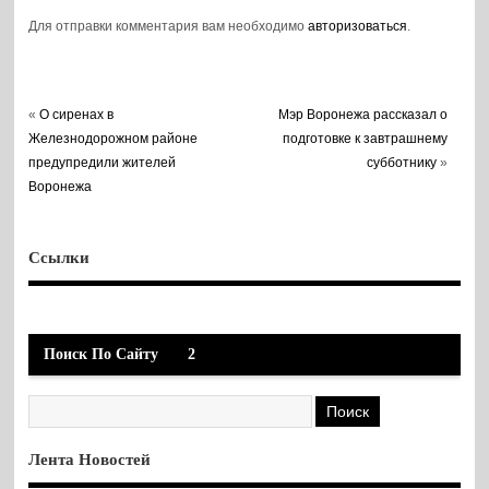
Для отправки комментария вам необходимо
авторизоваться
.
«
О сиренах в
Мэр Воронежа рассказал о
Железнодорожном районе
подготовке к завтрашнему
предупредили жителей
субботнику
»
Воронежа
Ссылки
Поиск По Сайту
2
Лента Новостей