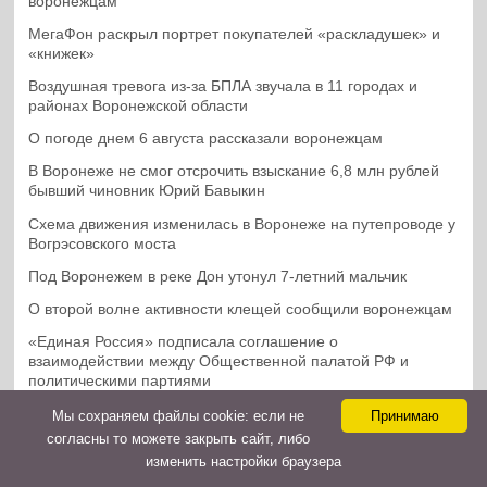
воронежцам
МегаФон раскрыл портрет покупателей «раскладушек» и
«книжек»
Воздушная тревога из-за БПЛА звучала в 11 городах и
районах Воронежской области
О погоде днем 6 августа рассказали воронежцам
В Воронеже не смог отсрочить взыскание 6,8 млн рублей
бывший чиновник Юрий Бавыкин
Схема движения изменилась в Воронеже на путепроводе у
Вогрэсовского моста
Под Воронежем в реке Дон утонул 7-летний мальчик
О второй волне активности клещей сообщили воронежцам
«Единая Россия» подписала соглашение о
взаимодействии между Общественной палатой РФ и
политическими партиями
В воронежском райцентре пьяный водитель сбил 5-летнего
Мы cохраняем файлы cookie: если не
Принимаю
велосипедиста
согласны то можете закрыть сайт, либо
изменить настройки браузера
После столкновения легковушки и мотоцикла в Воронеже 2
человека госпитализированы