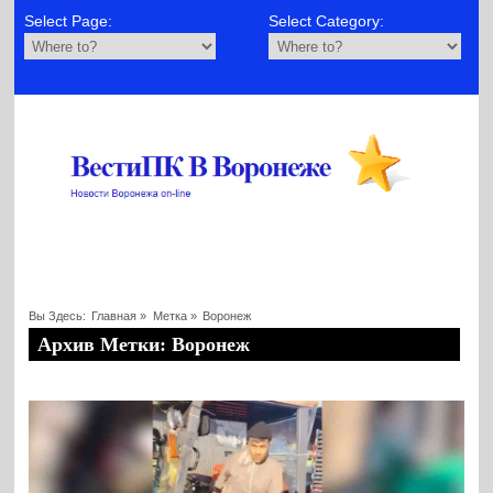
Select Page:
Select Category:
Вы Здесь:
Главная
»
Метка »
Воронеж
Архив Метки: Воронеж