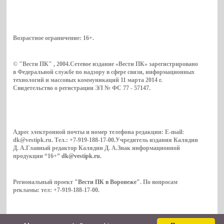
Возрастное ограничение:
16+
.
© "Вести ПК" , 2004.Сетевое издание «Вести ПК» зарегистрировано
в Федеральной службе по надзору в сфере связи, информационных
технологий и массовых коммуникаций 11 марта 2014 г.
Свидетельство о регистрации ЭЛ № ФС 77 - 57147.
Адрес электронной почты и номер телефона редакции: E-mail:
dk@vestipk.ru. Тел.: +7-919-188-17-00.Учредитель издания Калядин
Д. А.Главный редактор Калядин Д. А.Знак информационной
продукции “16+”
dk@vestipk.ru
.
Региональный проект
"Вести ПК в Воронеже"
. По вопросам
рекламы: тел: +7-919-188-17-00.