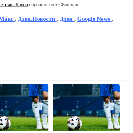
летних сборов
воронежского «Факела».
Макс
,
Дзен.Новости
,
Дзен
,
Google News
,