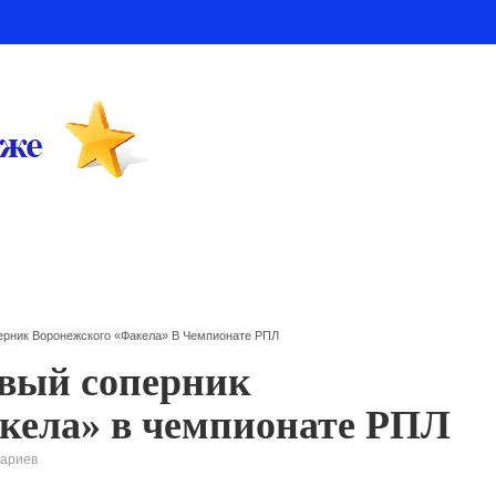
ерник Воронежского «Факела» В Чемпионате РПЛ
рвый соперник
кела» в чемпионате РПЛ
тариев