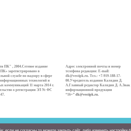
ти ПК" , 2004.Сетевое издание
Адрес электронной почты и номер
 ПК» зарегистрировано в
телефона редакции: E-mail:
льной службе по надзору в сфере
dk@vestipk.ru. Тел.: +7-919-188-17-
 информационных технологий и
00.Учредитель издания Калядин Д.
ых коммуникаций 11 марта 2014 г.
А.Главный редактор Калядин Д. А.Знак
ельство о регистрации ЭЛ № ФС
информационной продукции
147.
“16+”
dk@vestipk.ru
.
: если не согласны то можете закрыть сайт, либо изменить настройки 