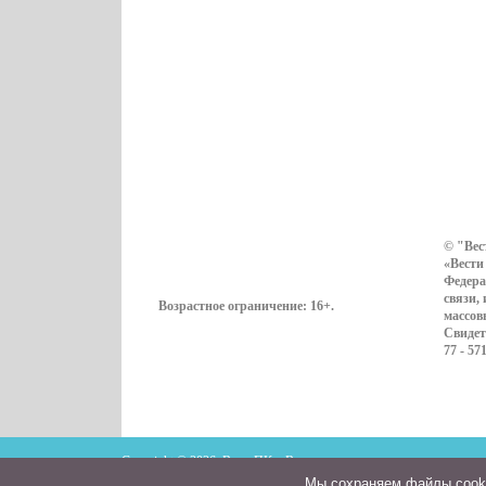
© "Вес
«Вести
Федера
связи,
Возрастное ограничение:
16+
.
массов
Свидет
77 - 57
Copyright © 2026. ВестиПК в Воронеже
Мы cохраняем файлы cookie