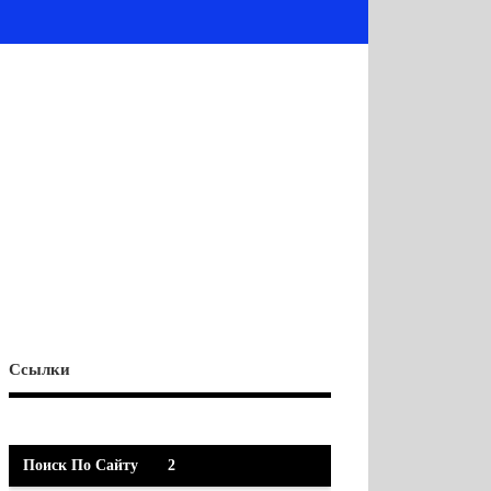
Ссылки
Поиск По Сайту
2