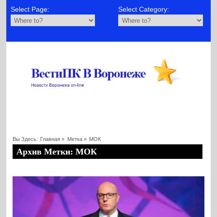
Select Page:
Select Category:
Вы Здесь:
Главная
»
Метка »
МОК
Архив Метки: МОК