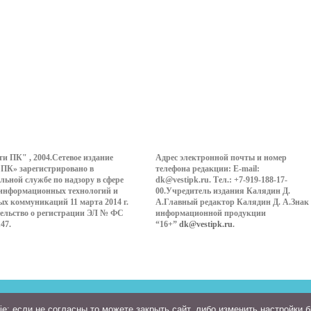
ти ПК" , 2004.Сетевое издание
Адрес электронной почты и номер
 ПК» зарегистрировано в
телефона редакции: E-mail:
льной службе по надзору в сфере
dk@vestipk.ru. Тел.: +7-919-188-17-
 информационных технологий и
00.Учредитель издания Калядин Д.
ых коммуникаций 11 марта 2014 г.
А.Главный редактор Калядин Д. А.Знак
ельство о регистрации ЭЛ № ФС
информационной продукции
147.
“16+”
dk@vestipk.ru
.
: если не согласны то можете закрыть сайт, либо изменить настройки 