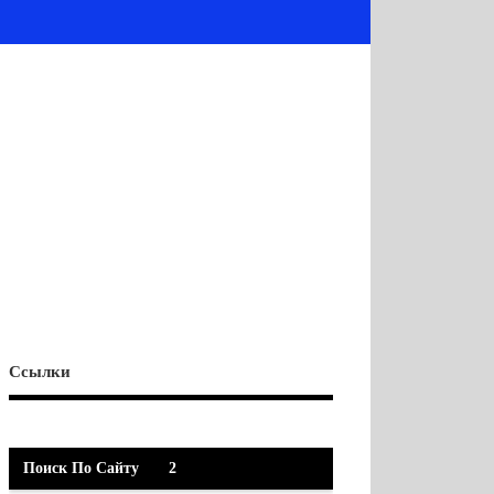
Ссылки
Поиск По Сайту
2