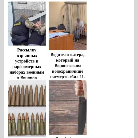
воронежские
фирмы будут
прокуроры
судить в Воронеже
Рассылку
Водителя катера,
взрывных
который на
устройств в
Воронежском
парфюмерных
водохранилище
наборах военным
насмерть сбил 11-
в Воронеж
летнего мальчика,
пресекла ФСБ
взяли под стражу