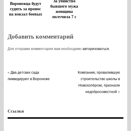
За убийство
Воронежца будут
бывшего мужа
судить за пронос
женщина
на вокзал боевых
получила 7 с
патронов
половиной лет
колонии
Добавить комментарий
Для отправки комментария вам необходимо
авторизоваться
.
«
Два детских сада
Компанию, провалившую
ликвидируют в Воронеже
строительство школы в
Новохопёрске, признали
недобросовестной
»
Ссылки