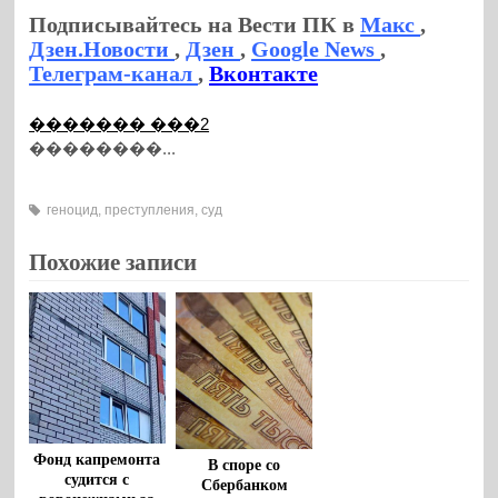
Подписывайтесь на Вести ПК в
Макс
,
Дзен.Новости
,
Дзен
,
Google News
,
Телеграм-канал
,
Вконтакте
������� ���2
��������...
геноцид
,
преступления
,
суд
Похожие записи
Фонд капремонта
В споре со
судится с
Сбербанком