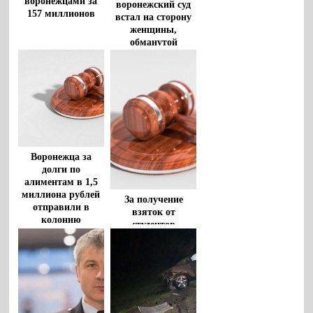
воронежцами за
воронежский суд
157 миллионов
встал на сторону
женщины,
обманутой
мошенниками
Воронежца за
долги по
алиментам в 1,5
миллиона рублей
За получение
отправили в
взяток от
колонию
студентов
профессор
Воронежской
академии спорта