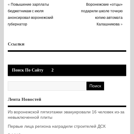
«
Повышение зарплаты
Воронежские «отцы»
бюджетникам с июля
подарили школе точную
анонсировал воронежский
копию автомата
губернатор
Калашникова
»
Ссылки
Поиск По Сайту
2
Лента Новостей
Из воронежской пятиэтажки эвакуировали 16 человек из-за
невыключенной плиты
Первые лица региона наградили строителей ДСК