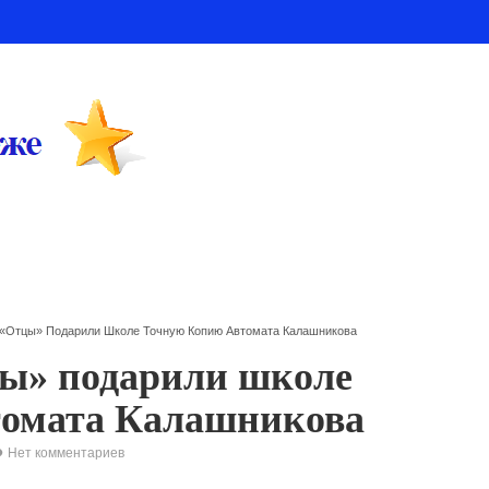
 «отцы» Подарили Школе Точную Копию Автомата Калашникова
цы» подарили школе
томата Калашникова
Нет комментариев