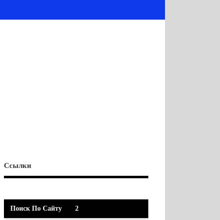
Ссылки
Поиск По Сайту
2