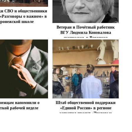
ки СВО и общественники
«Разговоры о важном» в
оронежской школе
Ветеран и Почётный работник
ВГУ Людмила Коновалова
скончалась в Воронеже
нежцам напомнили о
Штаб общественной поддержки
ткой рабочей неделе
«Единой России» в регионе
запустил проект «Трудовые
династии»