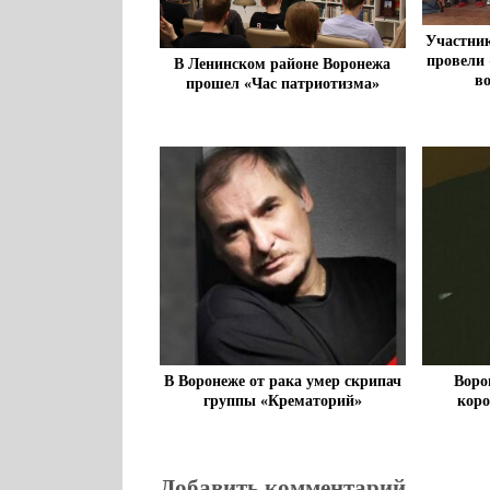
Участни
провели 
В Ленинском районе Воронежа
в
прошел «Час патриотизма»
В Воронеже от рака умер скрипач
Воро
группы «‎Крематорий»‎
коро
Добавить комментарий