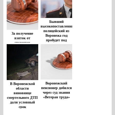
Бывший
высокопоставленный
полицейский из
За получение
Воронежа год
взяток от
пробудет под
студентов
арестом
профессор
Воронежской
академии спорта
Воронежский
В Воронежской
пенсионер добился
области
через суд звания
виновнице
«Ветеран труда»
смертельного ДТП
дали условный
срок