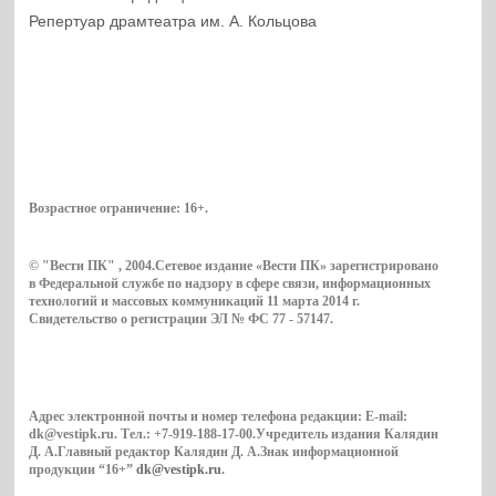
Репертуар драмтеатра им. А. Кольцова
Возрастное ограничение:
16+
.
© "Вести ПК" , 2004.Сетевое издание «Вести ПК» зарегистрировано
в Федеральной службе по надзору в сфере связи, информационных
технологий и массовых коммуникаций 11 марта 2014 г.
Свидетельство о регистрации ЭЛ № ФС 77 - 57147.
Адрес электронной почты и номер телефона редакции: E-mail:
dk@vestipk.ru. Тел.: +7-919-188-17-00.Учредитель издания Калядин
Д. А.Главный редактор Калядин Д. А.Знак информационной
продукции “16+”
dk@vestipk.ru
.