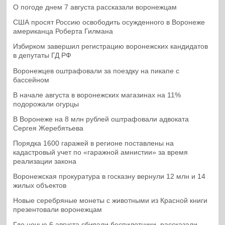
О погоде днем 7 августа рассказали воронежцам
США просят Россию освободить осужденного в Воронеже
американца Роберта Гилмана
Избирком завершил регистрацию воронежских кандидатов
в депутаты ГД РФ
Воронежцев оштрафовали за поездку на пикапе с
бассейном
В начале августа в воронежских магазинах на 11%
подорожали огурцы
В Воронеже на 8 млн рублей оштрафовали адвоката
Сергея Жеребятьева
Порядка 1600 гаражей в регионе поставлены на
кадастровый учет по «гаражной амнистии» за время
реализации закона
Воронежская прокуратура в госказну вернули 12 млн и 14
жилых объектов
Новые серебряные монеты с животными из Красной книги
презентовали воронежцам
Где ночью 6 августа сбивали беспилотники, рассказали