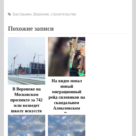
Бастрыкин
,
Воронеж
,
строительство
Похожие записи
На видео попал
новый
В Воронеже на
миграционный
Московском
рейд силовиков на
проспекте за 742
скандальном
млн возведет
Алексеевском
школу искусств
рынке Воронежа