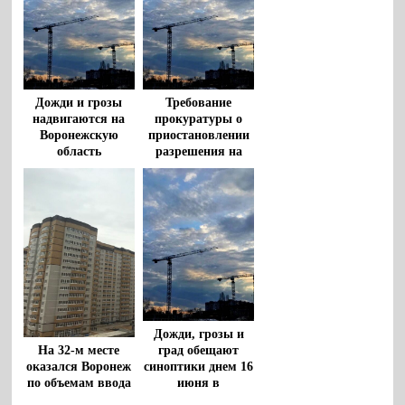
Дожди и грозы
Требование
надвигаются на
прокуратуры о
Воронежскую
приостановлении
область
разрешения на
стройку жилого
дома к
«Развитию»
удовлетворил суд
Дожди, грозы и
град обещают
На 32-м месте
синоптики днем 16
оказался Воронеж
июня в
по объемам ввода
Воронежской
жилья на душу