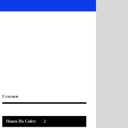
Ссылки
Поиск По Сайту
2