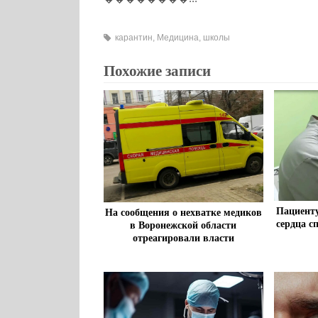
карантин
,
Медицина
,
школы
Похожие записи
Пациент
На сообщения о нехватке медиков
сердца с
в Воронежской области
отреагировали власти