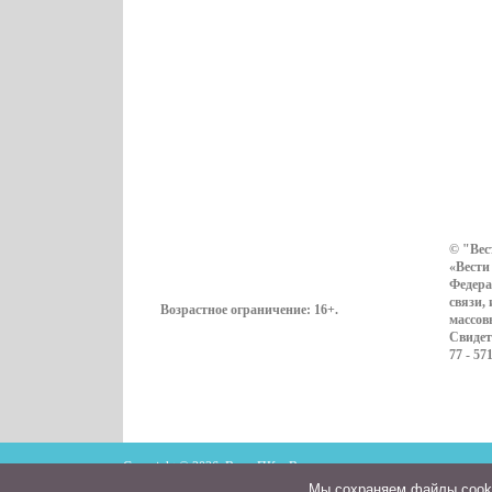
© "Вес
«Вести
Федера
связи,
Возрастное ограничение:
16+
.
массов
Свидет
77 - 57
Copyright © 2026. ВестиПК в Воронеже
Мы cохраняем файлы cookie