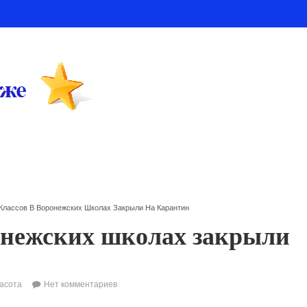
 Классов В Воронежских Школах Закрыли На Карантин
ронежских школах закрыли
асота
Нет комментариев