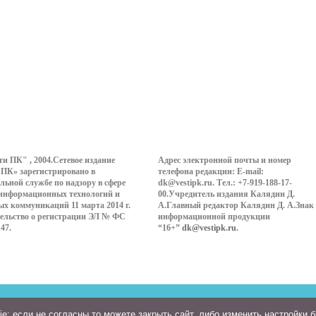
ти ПК" , 2004.Сетевое издание
Адрес электронной почты и номер
 ПК» зарегистрировано в
телефона редакции: E-mail:
льной службе по надзору в сфере
dk@vestipk.ru. Тел.: +7-919-188-17-
 информационных технологий и
00.Учредитель издания Калядин Д.
ых коммуникаций 11 марта 2014 г.
А.Главный редактор Калядин Д. А.Знак
ельство о регистрации ЭЛ № ФС
информационной продукции
147.
“16+”
dk@vestipk.ru
.
: если не согласны то можете закрыть сайт, либо изменить настройки 