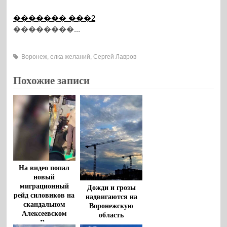
������� ���2
��������...
Воронеж
,
елка желаний
,
Сергей Лавров
Похожие записи
На видео попал
новый
миграционный
Дожди и грозы
рейд силовиков на
надвигаются на
скандальном
Воронежскую
Алексеевском
область
рынке Воронежа