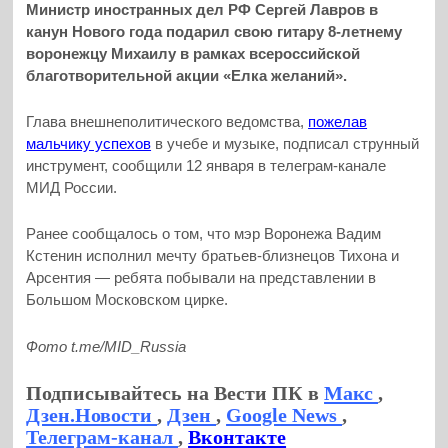
Министр иностранных дел РФ Сергей Лавров в
канун Нового года подарил свою гитару 8-летнему
воронежцу Михаилу в рамках всероссийской
благотворительной акции «Елка желаний».
Глава внешнеполитического ведомства,
пожелав
мальчику успехов
в учебе и музыке, подписал струнный
инструмент, сообщили 12 января в телеграм-канале
МИД России.
Ранее сообщалось о том, что мэр Воронежа Вадим
Кстенин исполнил мечту братьев-близнецов Тихона и
Арсентия — ребята побывали на представлении в
Большом Московском цирке.
Фото t.me/MID_Russia
Подписывайтесь на Вести ПК в
Макс
,
Дзен.Новости
,
Дзен
,
Google News
,
Телеграм-канал
,
Вконтакте