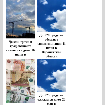
До +28 градусов
обещают
Дожди, грозы и
синоптики днем 11
град обещают
июня в
синоптики днем 16
Воронежской
июня в
области
Воронежской
области
До +25 градусов
ожидается днем 23
мая в