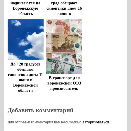
надвигаются на
град обещают
Воронежскую
синоптики днем 16
область
июня в
Воронежской
области
До +28 градусов
обещают
синоптики днем 11
В транспорт для
июня в
воронежской ОЭЗ
Воронежской
производитель
области
напитков вложит
8 млрд рублей
Добавить комментарий
Для отправки комментария вам необходимо
авторизоваться
.