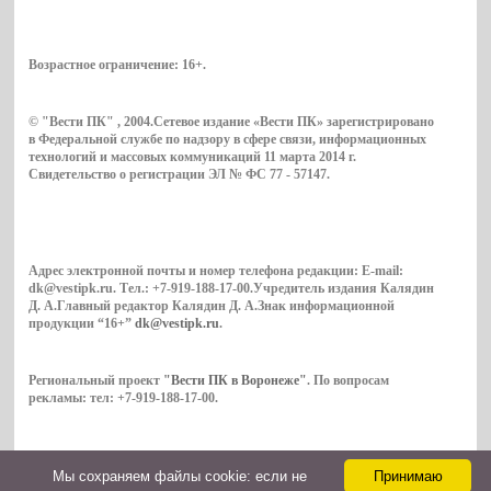
Возрастное ограничение:
16+
.
© "Вести ПК" , 2004.Сетевое издание «Вести ПК» зарегистрировано
в Федеральной службе по надзору в сфере связи, информационных
технологий и массовых коммуникаций 11 марта 2014 г.
Свидетельство о регистрации ЭЛ № ФС 77 - 57147.
Адрес электронной почты и номер телефона редакции: E-mail:
dk@vestipk.ru. Тел.: +7-919-188-17-00.Учредитель издания Калядин
Д. А.Главный редактор Калядин Д. А.Знак информационной
продукции “16+”
dk@vestipk.ru
.
Региональный проект
"Вести ПК в Воронеже"
. По вопросам
рекламы: тел: +7-919-188-17-00.
Мы cохраняем файлы cookie: если не
Принимаю
Copyright © 2026. ВестиПК в Воронеже