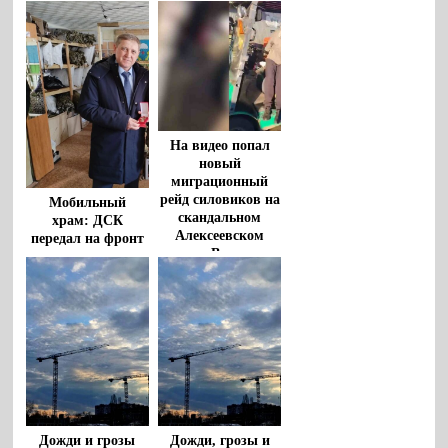
На видео попал
новый
миграционный
рейд силовиков на
Мобильный
скандальном
храм: ДСК
Алексеевском
передал на фронт
рынке Воронежа
ЗИЛ-131 для
передвижной
церкви
Дожди и грозы
Дожди, грозы и