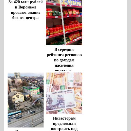
За 420 млн рублей
Воронеже
в Воронеже
продают здание
бизнес-центра
В середине
рейтинга регионов
по доходам
населения
оказалась
Воронежская
область
Инвесторам
предложили
построить под