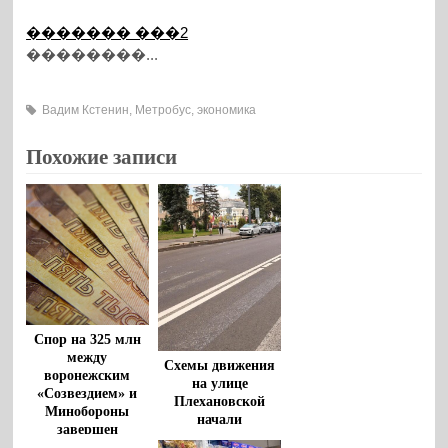
������� ���2
��������...
Вадим Кстенин
,
Метробус
,
экономика
Похожие записи
Спор на 325 млн
между
Схемы движения
воронежским
на улице
«Созвездием» и
Плехановской
Минобороны
начали
завершен
корректировать в