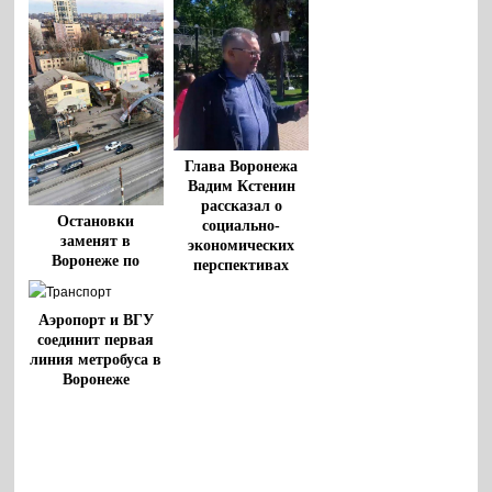
Глава Воронежа
Вадим Кстенин
рассказал о
Остановки
социально-
заменят в
экономических
Воронеже по
перспективах
маршруту
города-
метробуса
миллионника
Аэропорт и ВГУ
соединит первая
линия метробуса в
Воронеже