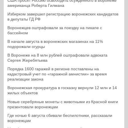
США просят Россию освободить осужденного в Воронеже
американца Роберта Гилмана
Избирком завершил регистрацию воронежских кандидатов
в депутаты ГД РФ
Воронежцев оштрафовали за поездку на пикапе с
бассейном
В начале августа в воронежских магазинах на 11%
подорожали огурцы
В Воронеже на 8 млн рублей оштрафовали адвоката
Сергея Жеребятьева
Порядка 1600 гаражей в регионе поставлены на
кадастровый учет по «гаражной амнистии» за время
реализации закона
Воронежская прокуратура в госказну вернули 12 млн и 14
жилых объектов
Новые серебряные монеты с животными из Красной книги
презентовали воронежцам
Где ночью 6 августа сбивали беспилотники, рассказали
воронежцам