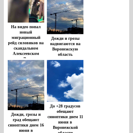
На видео попал
новый
миграционный
Дожди и грозы
рейд силовиков на
надвигаются на
скандальном
Воронежскую
Алексеевском
область
рынке Воронежа
До +28 градусов
обещают
Дожди, грозы и
синоптики днем 11
град обещают
июня в
синоптики днем 16
Воронежской
июня в
области