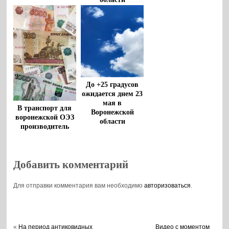
Воронежской
области
До +25 градусов
ожидается днем 23
мая в
В транспорт для
Воронежской
воронежской ОЭЗ
области
производитель
напитков вложит
8 млрд рублей
Добавить комментарий
Для отправки комментария вам необходимо
авторизоваться
.
«
На период антиковидных
Видео с моментом