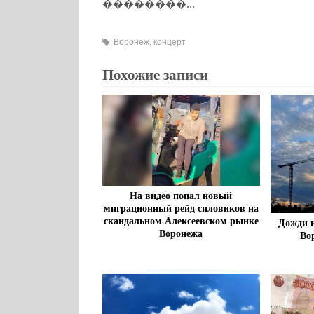
��������...
Воронеж
,
концерт
Похожие записи
На видео попал новый
миграционный рейд силовиков на
скандальном Алексеевском рынке
Дожди и
Воронежа
Во