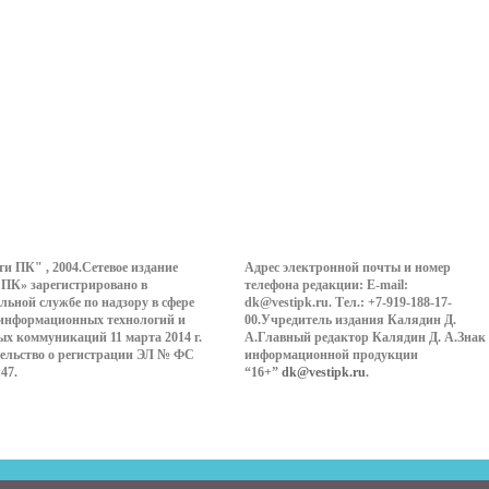
ти ПК" , 2004.Сетевое издание
Адрес электронной почты и номер
 ПК» зарегистрировано в
телефона редакции: E-mail:
льной службе по надзору в сфере
dk@vestipk.ru. Тел.: +7-919-188-17-
 информационных технологий и
00.Учредитель издания Калядин Д.
ых коммуникаций 11 марта 2014 г.
А.Главный редактор Калядин Д. А.Знак
ельство о регистрации ЭЛ № ФС
информационной продукции
147.
“16+”
dk@vestipk.ru
.