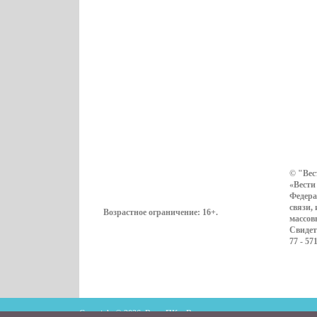
© "Вес
«Вести
Федера
связи,
Возрастное ограничение:
16+
.
массов
Свидет
77 - 57
Copyright © 2026. ВестиПК в Воронеже