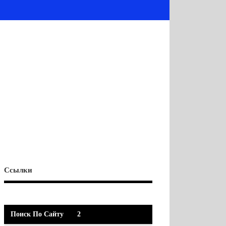
Ссылки
Поиск По Сайту
2