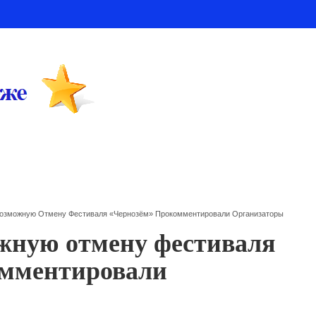
Возможную Отмену Фестиваля «Чернозём» Прокомментировали Организаторы
жную отмену фестиваля
омментировали