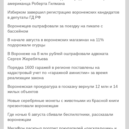
американца Роберта Гилмана
Избирком завершил регистрацию воронежских кандидатов
в депутаты ГД РФ
Воронежцев оштрафовали за поездку на пикапе с
бассейном
В начале августа в воронежских магазинах на 11%
подорожали огурцы
В Воронеже на 8 млн рублей оштрафовали адвоката
Сергея Жеребятьева
Порядка 1600 гаражей в регионе поставлены на
кадастровый учет по «гаражной амнистии» за время
реализации закона
Воронежская прокуратура в госказну вернули 12 млн и 14
жилых объектов
Новые серебряные монеты с животными из Красной книги
презентовали воронежцам
Где ночью 6 августа сбивали беспилотники, рассказали
воронежцам
МегаФон раскрыл портрет покупателей «раскладушек» и