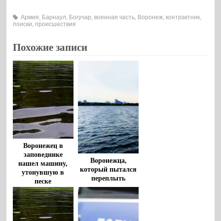
Армия
,
Барнаул
,
Богучар
,
военная часть
,
Воронеж
,
контрактник
,
поиски
,
происшествия
Похожие записи
Воронежец в
заповеднике
Воронежца,
нашел машину,
который пытался
утонувшую в
переплыть
песке
водохранилище,
спасли очевидцы