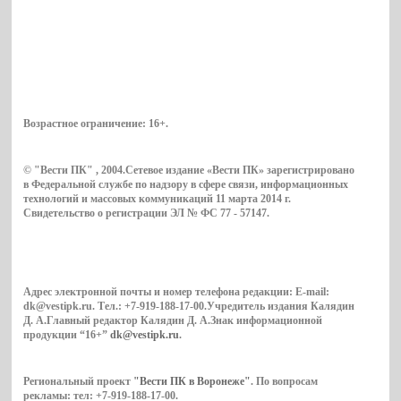
Возрастное ограничение:
16+
.
© "Вести ПК" , 2004.Сетевое издание «Вести ПК» зарегистрировано
в Федеральной службе по надзору в сфере связи, информационных
технологий и массовых коммуникаций 11 марта 2014 г.
Свидетельство о регистрации ЭЛ № ФС 77 - 57147.
Адрес электронной почты и номер телефона редакции: E-mail:
dk@vestipk.ru. Тел.: +7-919-188-17-00.Учредитель издания Калядин
Д. А.Главный редактор Калядин Д. А.Знак информационной
продукции “16+”
dk@vestipk.ru
.
Региональный проект
"Вести ПК в Воронеже"
. По вопросам
рекламы: тел: +7-919-188-17-00.