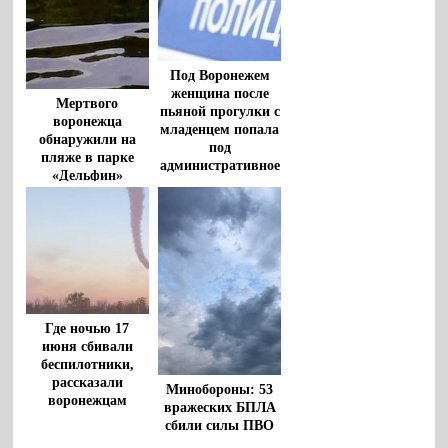
Под Воронежем
женщина после
Мертвого
пьяной прогулки с
воронежца
младенцем попала
обнаружили на
под
пляже в парке
административное
«Дельфин»
дело
Где ночью 17
июня сбивали
беспилотники,
рассказали
Минобороны: 53
воронежцам
вражеских БПЛА
сбили силы ПВО
ночью 6 мая над