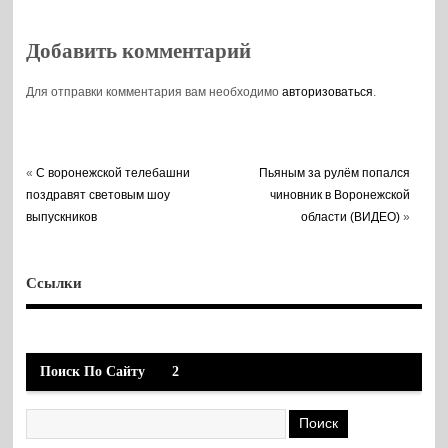
регионами
России
Добавить комментарий
Для отправки комментария вам необходимо
авторизоваться
.
«
С воронежской телебашни
Пьяным за рулём попался
поздравят световым шоу
чиновник в Воронежской
выпускников
области (ВИДЕО)
»
Ссылки
Поиск По Сайту
2