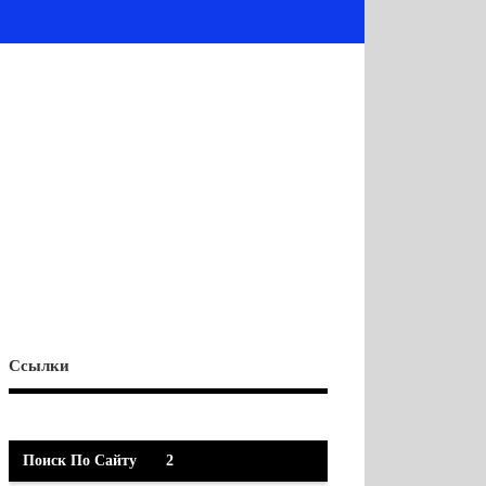
Ссылки
Поиск По Сайту
2