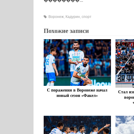
��������...
Воронеж
,
Кадурин
,
спорт
Похожие записи
С поражения в Воронеже начал
Стал из
новый сезон «Факел»
воро