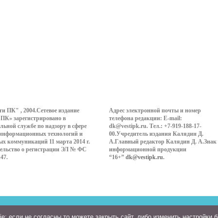
ти ПК" , 2004.Сетевое издание
Адрес электронной почты и номер
 ПК» зарегистрировано в
телефона редакции: E-mail:
льной службе по надзору в сфере
dk@vestipk.ru. Тел.: +7-919-188-17-
 информационных технологий и
00.Учредитель издания Калядин Д.
ых коммуникаций 11 марта 2014 г.
А.Главный редактор Калядин Д. А.Знак
ельство о регистрации ЭЛ № ФС
информационной продукции
147.
“16+”
dk@vestipk.ru
.
: если не согласны то можете закрыть сайт, либо изменить настройки 