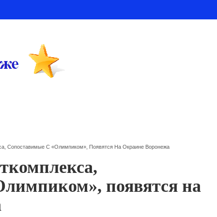
са, Сопоставимые С «Олимпиком», Появятся На Окраине Воронежа
ткомплекса,
Олимпиком», появятся на
а