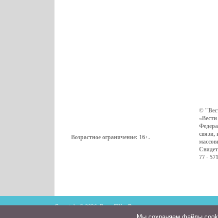
© "Вес
«Вести
Федера
связи,
Возрастное ограничение:
16+
.
массов
Свидет
77 - 57
Copyright © 2026. ВестиПК в Воронеже
Мы cохраняем файлы cookie