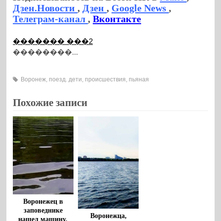
Дзен.Новости
,
Дзен
,
Google News
,
Телеграм-канал
,
Вконтакте
������� ���2
��������...
Воронеж
,
поезд. дети
,
происшествия
,
пьяная
Похожие записи
Воронежец в
заповеднике
Воронежца,
нашел машину,