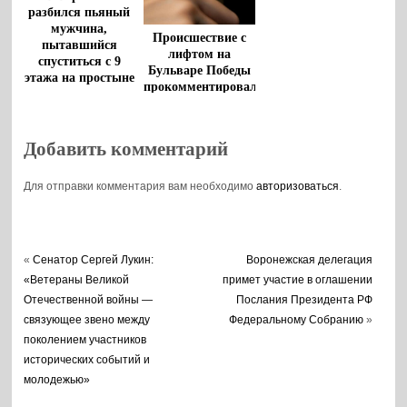
разбился пьяный
мужчина,
Происшествие с
пытавшийся
лифтом на
спуститься с 9
Бульваре Победы
этажа на простыне
прокомментировали
в воронежском
Фонде капремонта
Добавить комментарий
Для отправки комментария вам необходимо
авторизоваться
.
«
Сенатор Сергей Лукин:
Воронежская делегация
«Ветераны Великой
примет участие в оглашении
Отечественной войны —
Послания Президента РФ
связующее звено между
Федеральному Собранию
»
поколением участников
исторических событий и
молодежью»