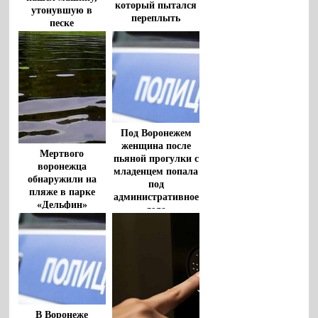
который пытался
утонувшую в
переплыть
песке
водохранилище,
спасли очевидцы
Под Воронежем
женщина после
Мертвого
пьяной прогулки с
воронежца
младенцем попала
обнаружили на
под
пляже в парке
административное
«Дельфин»
дело
В Воронеже