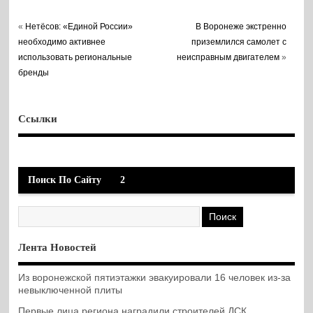
«
Нетёсов: «Единой России»
В Воронеже экстренно
необходимо активнее
приземлился самолет с
использовать региональные
неисправным двигателем
»
бренды
Ссылки
Поиск По Сайту
2
Лента Новостей
Из воронежской пятиэтажки эвакуировали 16 человек из-за
невыключенной плиты
Первые лица региона наградили строителей ДСК