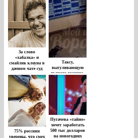
За слово
«хабалка» и
Таксу,
смайлик клоуна в
выгуливающую
дачном чате суд
пьяного хозяина,
оправдал
сняли на видео в
женщину
Воронеже
Пугачева «тайно»
хочет заработать
500 тыс долларов
75% россиян
на новогодних
уверены, что смех