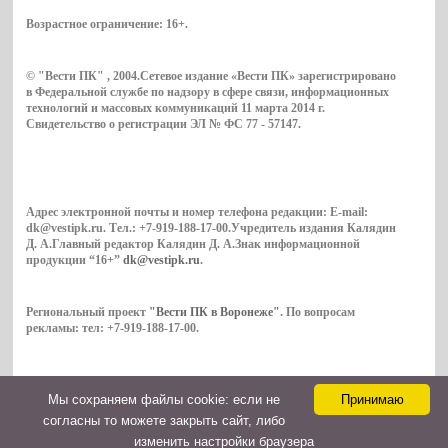
Возрастное ограничение:
16+
.
© "Вести ПК" , 2004.Сетевое издание «Вести ПК» зарегистрировано
в Федеральной службе по надзору в сфере связи, информационных
технологий и массовых коммуникаций 11 марта 2014 г.
Свидетельство о регистрации ЭЛ № ФС 77 - 57147.
Адрес электронной почты и номер телефона редакции: E-mail:
dk@vestipk.ru. Тел.: +7-919-188-17-00.Учредитель издания Калядин
Д. А.Главный редактор Калядин Д. А.Знак информационной
продукции “16+”
dk@vestipk.ru
.
Региональный проект
"Вести ПК в Воронеже"
. По вопросам
рекламы: тел: +7-919-188-17-00.
Мы cохраняем файлы cookie: если не
Принимаю
Copyright © 2026. ВестиПК в Воронеже
согласны то можете закрыть сайт, либо
Контакты
изменить настройки браузера