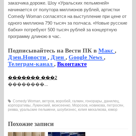
заказчика дороже. Шоу «Уральских пельменей»
начинается от полутора миллионов рублей, артистки
Comedy Woman согласятся на выступление при цене от
одного миллиона 790 тысяч за полчаса. «Новые русские
бабки» потребуют 500 тысяч рублей за концертную
программу длиною в час.
Подписывайтесь на Вести ПК в
Макс
,
Дзен.Новости
,
Дзен
,
Google News
,
Телеграм-канал
,
Вконтакте
������� ���2
��������...
Comedy Woman
,
ветров
,
воробей
,
галкин
,
гонорары
,
данилец
,
корпоративы
,
Лукинский
,
моисеенко
,
Морозов
,
новикова
,
петросян
,
ревва
,
уральские пельмени
,
шоубизнес
,
юлия михалкова
,
юмор
Похожие записи