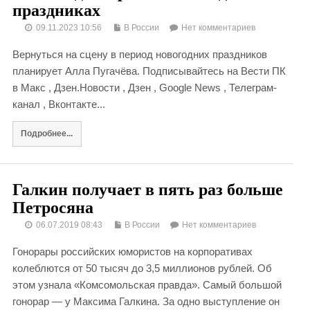
праздниках
09.11.2023 10:56
В России
Нет комментариев
Вернуться на сцену в период новогодних праздников
планирует Алла Пугачёва. Подписывайтесь на Вести ПК
в Макс , Дзен.Новости , Дзен , Google News , Телеграм-
канал , Вконтакте...
Подробнее...
Галкин получает в пять раз больше
Петросяна
06.07.2019 08:43
В России
Нет комментариев
Гонорары российских юмористов на корпоративах
колеблются от 50 тысяч до 3,5 миллионов рублей. Об
этом узнала «Комсомольская правда». Самый большой
гонорар — у Максима Галкина. За одно выступление он