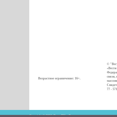
© "Вес
«Вести
Федера
связи,
Возрастное ограничение:
16+
.
массов
Свидет
77 - 57
Copyright © 2026. ВестиПК в Воронеже