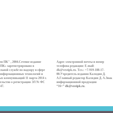
ти ПК" , 2004.Сетевое издание
Адрес электронной почты и номер
 ПК» зарегистрировано в
телефона редакции: E-mail:
льной службе по надзору в сфере
dk@vestipk.ru. Тел.: +7-919-188-17-
 информационных технологий и
00.Учредитель издания Калядин Д.
ых коммуникаций 11 марта 2014 г.
А.Главный редактор Калядин Д. А.Знак
ельство о регистрации ЭЛ № ФС
информационной продукции
147.
“16+”
dk@vestipk.ru
.