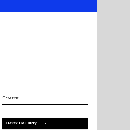
Ссылки
Поиск По Сайту
2