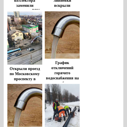
коллектора
ливневки
заменили
вскрыли
сотрудники «РВК-
воронежские
Воронеж»
прокуроры
График
отключений
Открыли проезд
горячего
по Московскому
водоснабжения на
проспекту в
июль опубликован
Воронеже
в Воронеже