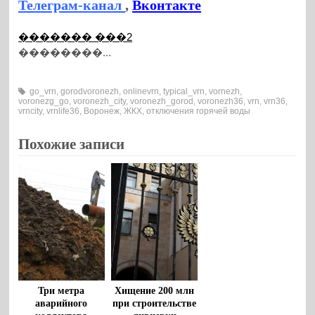
Телеграм-канал
,
Вконтакте
������� ���2
��������...
go_vrn
,
gorodvoronezh
,
onlinevrn
,
typical_vrn
,
vornezh
,
voronezg_go
,
voronezh_city
,
voronezh_gorod
,
voronezh36
,
vrn
,
vrn36
,
vrncity
,
vrnlife36
,
Воронеж
,
ЖКХ
,
отключения горячей воды
Похожие записи
Три метра
Хищение 200 млн
аварийного
при строительстве