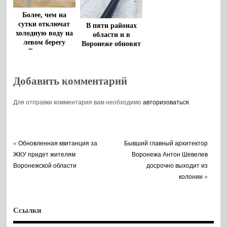
Более, чем на
сутки отключат
В пяти районах
холодную воду на
области и в
левом берегу
Воронеже обновят
Воронежа
коммунальную
инфраструктуру
Добавить комментарий
Для отправки комментария вам необходимо
авторизоваться
.
«
Обновленная квитанция за
Бывший главный архитектор
ЖКУ придет жителям
Воронежа Антон Шевелев
Воронежской области
досрочно выходит из
колонии
»
Ссылки