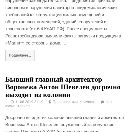
нарушение законодательства. Предприятие признали
виновном в нарушении санитарно-эпидемиологических
требований к эксплуатации жилых помещений и
общественных помещений, зданий, сооружений и
транспорта (ст. 6.4 КоАП РФ). Ранее специалисты
Роспотребнадзора выявили факты загрузки продукции в
«Магнит» со стороны дома, ...
Подробнее...
Бывший главный архитектор
Воронежа Антон Шевелев досрочно
выходит из колонии
11.06.2019 21:19
Происшествия. Криминал
Нет
комментариев
Досрочно выйдет из колонии бывший главный архитектор
Воронежа Антон Шевелев, осужденный за получение
взятки. Решение об УДО (условно-досрочном