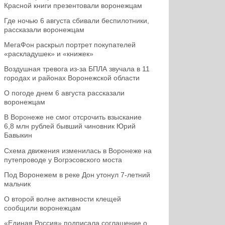
Красной книги презентовали воронежцам
Где ночью 6 августа сбивали беспилотники,
рассказали воронежцам
МегаФон раскрыл портрет покупателей
«раскладушек» и «книжек»
Воздушная тревога из-за БПЛА звучала в 11
городах и районах Воронежской области
О погоде днем 6 августа рассказали
воронежцам
В Воронеже не смог отсрочить взыскание
6,8 млн рублей бывший чиновник Юрий
Бавыкин
Схема движения изменилась в Воронеже на
путепроводе у Вогрэсовского моста
Под Воронежем в реке Дон утонул 7-летний
мальчик
О второй волне активности клещей
сообщили воронежцам
«Единая Россия» подписала соглашение о