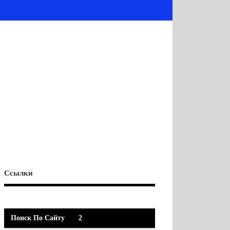
Ссылки
Поиск По Сайту
2