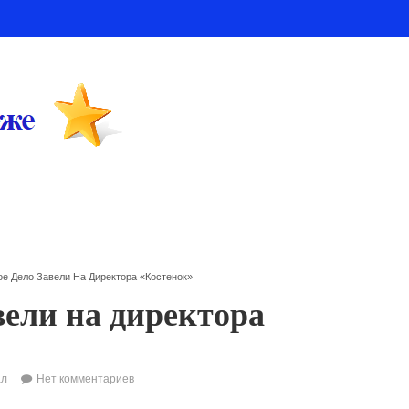
ое Дело Завели На Директора «Костенок»
вели на директора
ал
Нет комментариев