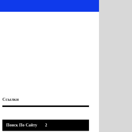
Ссылки
Поиск По Сайту
2