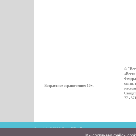
© "Вес
«Вести
Федера
связи,
Возрастное ограничение:
16+
.
массов
Свидет
77 - 57
Copyright © 2026. ВестиПК в Воронеже
Мы cохраняем файлы cookie