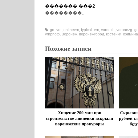
������� ���2
��������...
go_vrn
,
onlinevrn
,
typical_vrn
,
vornezh
,
voronezg_g
vrnphoto
,
Воронеж
,
воронежгород
,
костенки
,
кримина
Похожие записи
Хищение 200 млн при
Скрывшег
строительстве ливневки вскрыли
рублей г
воронежские прокуроры
буду