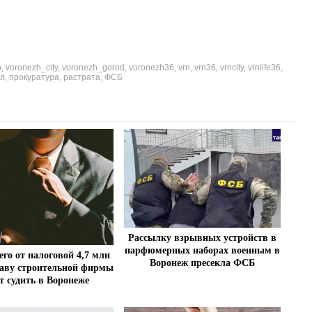
o
,
voronezh_city
,
voronezh_gorod
,
voronezh36
,
vrn
,
vrn36
,
vrncity
,
vrnlife36
,
л
,
прокуратура
,
растрата
,
ФСБ
Рассылку взрывных устройств в
парфюмерных наборах военным в
о от налоговой 4,7 млн
Воронеж пресекла ФСБ
лаву строительной фирмы
т судить в Воронеже