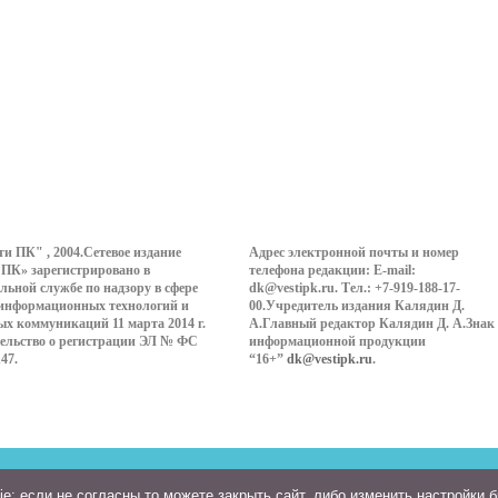
ти ПК" , 2004.Сетевое издание
Адрес электронной почты и номер
 ПК» зарегистрировано в
телефона редакции: E-mail:
льной службе по надзору в сфере
dk@vestipk.ru. Тел.: +7-919-188-17-
 информационных технологий и
00.Учредитель издания Калядин Д.
ых коммуникаций 11 марта 2014 г.
А.Главный редактор Калядин Д. А.Знак
ельство о регистрации ЭЛ № ФС
информационной продукции
147.
“16+”
dk@vestipk.ru
.
: если не согласны то можете закрыть сайт, либо изменить настройки 