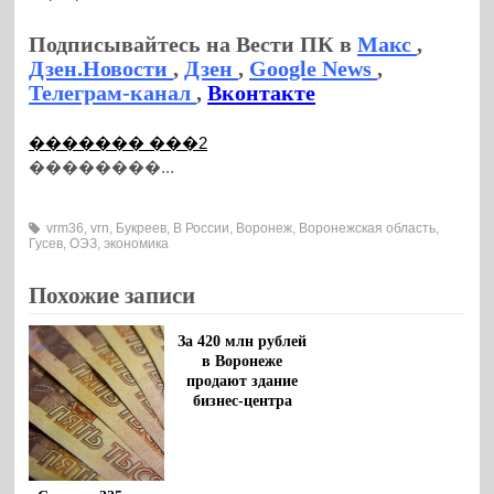
Подписывайтесь на Вести ПК в
Макс
,
Дзен.Новости
,
Дзен
,
Google News
,
Телеграм-канал
,
Вконтакте
������� ���2
��������...
vrm36
,
vrn
,
Букреев
,
В России
,
Воронеж
,
Воронежская область
,
Гусев
,
ОЭЗ
,
экономика
Похожие записи
За 420 млн рублей
в Воронеже
продают здание
бизнес-центра