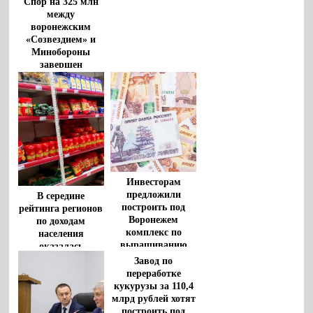
Спор на 325 млн
между
воронежским
«Созвездием» и
Минобороны
завершен
Инвесторам
предложили
В середине
построить под
рейтинга регионов
Воронежем
по доходам
комплекс по
населения
выращиванию
оказалась
индейки
Воронежская
Завод по
область
переработке
кукурузы за 110,4
млрд рублей хотят
построить под