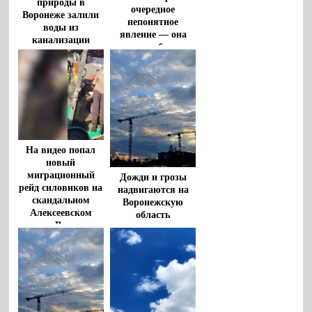
природы в
очередное
Воронеже залили
непонятное
воды из
явление — она
канализации
гудит и вибрирует
На видео попал
новый
миграционный
Дожди и грозы
рейд силовиков на
надвигаются на
скандальном
Воронежскую
Алексеевском
область
рынке Воронежа