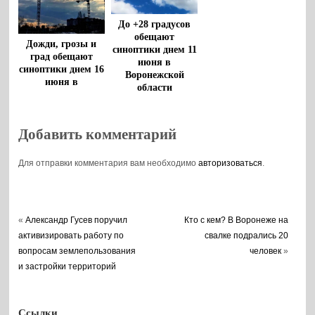
До +28 градусов
обещают
Дожди, грозы и
синоптики днем 11
град обещают
июня в
синоптики днем 16
Воронежской
июня в
области
Воронежской
области
Добавить комментарий
Для отправки комментария вам необходимо
авторизоваться
.
«
Александр Гусев поручил
Кто с кем? В Воронеже на
активизировать работу по
свалке подрались 20
вопросам землепользования
человек
»
и застройки территорий
Ссылки