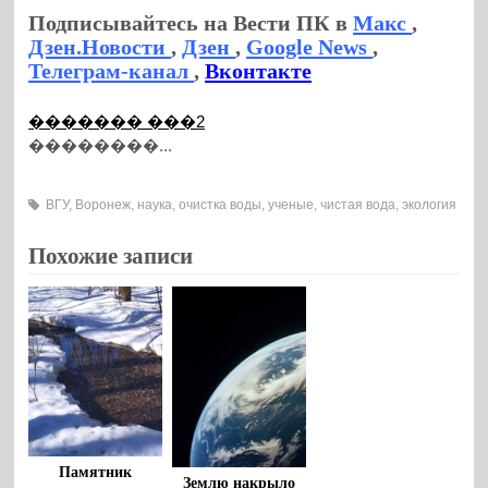
Подписывайтесь на Вести ПК в
Макс
,
Дзен.Новости
,
Дзен
,
Google News
,
Телеграм-канал
,
Вконтакте
������� ���2
��������...
ВГУ
,
Воронеж
,
наука
,
очистка воды
,
ученые
,
чистая вода
,
экология
Похожие записи
Памятник
Землю накрыло