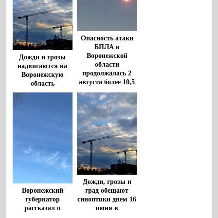
Опасность атаки
БПЛА в
Воронежской
Дожди и грозы
области
надвигаются на
продолжалась 2
Воронежскую
августа более 10,5
область
часов
Дожди, грозы и
град обещают
Воронежский
синоптики днем 16
губернатор
июня в
рассказал о
Воронежской
последствиях