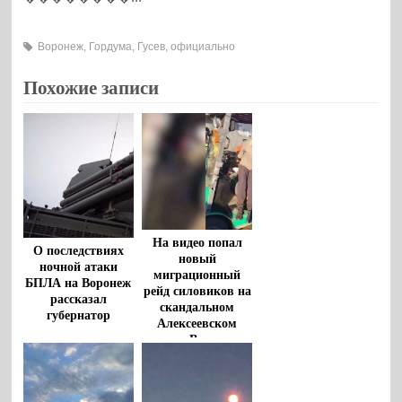
Воронеж
,
Гордума
,
Гусев
,
официально
Похожие записи
На видео попал
О последствиях
новый
ночной атаки
миграционный
БПЛА на Воронеж
рейд силовиков на
рассказал
скандальном
губернатор
Алексеевском
рынке Воронежа