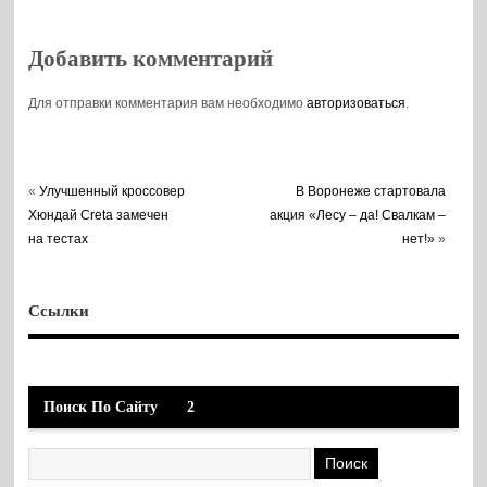
области
массированной
ночной атаки
Добавить комментарий
БПЛА
Для отправки комментария вам необходимо
авторизоваться
.
«
Улучшенный кроссовер
В Воронеже стартовала
Хюндай Creta замечен
акция «Лесу – да! Свалкам –
на тестах
нет!»
»
Ссылки
Поиск По Сайту
2