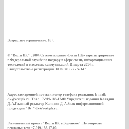
Возрастное ограничение:
16+
.
© "Вести ПК" , 2004.Сетевое издание «Вести ПК» зарегистрировано
в Федеральной службе по надзору в сфере связи, информационных
технологий и массовых коммуникаций 11 марта 2014 г.
Свидетельство о регистрации ЭЛ № ФС 77 - 57147.
Адрес электронной почты и номер телефона редакции: E-mail:
dk@vestipk.ru. Тел.: +7-919-188-17-00.Учредитель издания Калядин
Д. А.Главный редактор Калядин Д. А.Знак информационной
продукции “16+”
dk@vestipk.ru
.
Региональный проект
"Вести ПК в Воронеже"
. По вопросам
рекламы: тел: +7-919-188-17-00.