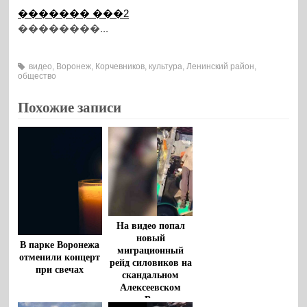
������� ���2
��������...
видео
,
Воронеж
,
Корчевников
,
культура
,
Ленинский район
,
общество
Похожие записи
На видео попал
новый
В парке Воронежа
миграционный
отменили концерт
рейд силовиков на
при свечах
скандальном
Алексеевском
рынке Воронежа